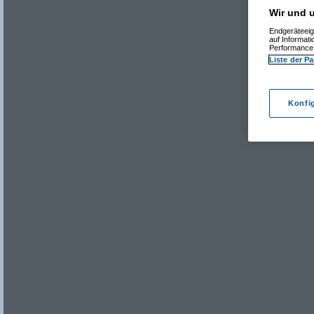
Wir und u
Endgeräteeig
auf Informat
Performance 
Liste der Pa
Konfi