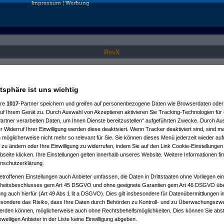
Impressum
|
Werbung
RevX
Nur für angemeldete User sichtbar.
atsphäre ist uns wichtig
ere
1017
-Partner speichern und greifen auf personenbezogene Daten wie Browserdaten oder 
f Ihrem Gerät zu. Durch Auswahl von Akzeptieren aktivieren Sie Tracking-Technologien für d
artner verarbeiten Daten, um Ihnen Dienste bereitzustellen“ aufgeführten Zwecke. Durch Aus
 Widerruf Ihrer Einwilligung werden diese deaktiviert. Wenn Tracker deaktiviert sind, sind m
 möglicherweise nicht mehr so relevant für Sie. Sie können dieses Menü jederzeit wieder auf
 zu ändern oder Ihre Einwilligung zu widerrufen, indem Sie auf den Link Cookie-Einstellunge
eite klicken. Ihre Einstellungen gelten innerhalb unseres Website. Weitere Informationen fin
nschutzerklärung.
etroffenen Einstellungen auch Anbieter umfassen, die Daten in Drittstaaten ohne Vorliegen ei
itsbeschlusses gem Art 45 DSGVO und ohne geeignete Garantien gem Art 46 DSGVO übermi
gung auch hierfür (Art 49 Abs 1 lit a DSGVO). Dies gilt insbesondere für Datenübermittlungen i
esondere das Risiko, dass Ihre Daten durch Behörden zu Kontroll- und zu Überwachungsz
werden können, möglicherweise auch ohne Rechtsbehelfsmöglichkeiten. Dies können Sie abst
eweiligen Anbieter in der Liste keine Einwilligung abgeben.