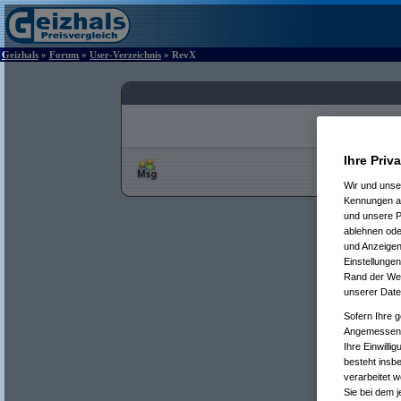
Geizhals
»
Forum
»
User-Verzeichnis
» RevX
Ihre Priv
Wir und uns
Kennungen au
und unsere P
ablehnen oder
und Anzeigen
Einstellungen
Rand der Webs
unserer Date
Sofern Ihre g
Angemessenhe
Ihre Einwilli
besteht insb
verarbeitet 
Sie bei dem j