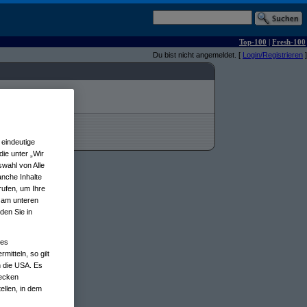
Top-100
|
Fresh-100
Du bist nicht angemeldet. [
Login/Registrieren
]
eindeutige
ie unter „Wir
wahl von Alle
anche Inhalte
rufen, um Ihre
n am unteren
den Sie in
nes
tteln, so gilt
n die USA. Es
wecken
ellen, in dem