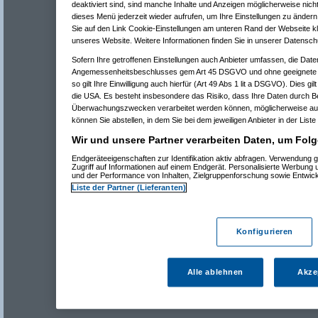
deaktiviert sind, sind manche Inhalte und Anzeigen möglicherweise nicht
dieses Menü jederzeit wieder aufrufen, um Ihre Einstellungen zu ändern 
Sie auf den Link Cookie-Einstellungen am unteren Rand der Webseite kli
unseres Website. Weitere Informationen finden Sie in unserer Datensch
Sofern Ihre getroffenen Einstellungen auch Anbieter umfassen, die Daten
Angemessenheitsbeschlusses gem Art 45 DSGVO und ohne geeignete G
so gilt Ihre Einwilligung auch hierfür (Art 49 Abs 1 lit a DSGVO). Dies gi
die USA. Es besteht insbesondere das Risiko, dass Ihre Daten durch B
Überwachungszwecken verarbeitet werden können, möglicherweise auc
können Sie abstellen, in dem Sie bei dem jeweiligen Anbieter in der Liste
Wir und unsere Partner verarbeiten Daten, um Folg
Endgeräteeigenschaften zur Identifikation aktiv abfragen. Verwendung 
Zugriff auf Informationen auf einem Endgerät. Personalisierte Werbung
und der Performance von Inhalten, Zielgruppenforschung sowie Entwic
Liste der Partner (Lieferanten)
Konfigurieren
Alle ablehnen
Akze