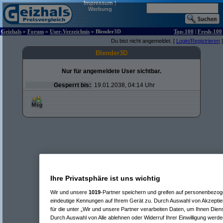
Impressum
|
Werbung
Geizhals
»
Forum
»
User-Verzeichnis
» Blender3D
Top-100
|
Fresh-100
Du bist nicht angemeldet. [
Login/Registrieren
]
Blender3D
Nur für angemeldete User sichtbar.
Gesperrt bis:
19.01.2038, 04:14 Uhr
Ihre Privatsphäre ist uns wichtig
Wir und unsere
1019
-Partner speichern und greifen auf personenbezo
eindeutige Kennungen auf Ihrem Gerät zu. Durch Auswahl von Akzeptier
für die unter „Wir und unsere Partner verarbeiten Daten, um Ihnen Dien
Durch Auswahl von Alle ablehnen oder Widerruf Ihrer Einwilligung werde