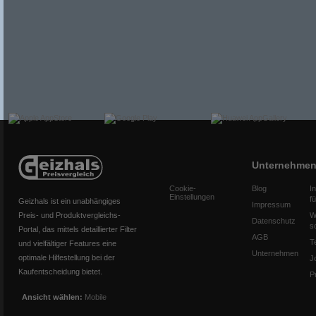
Unternehme
Cookie-
Blog
I
Einstellungen
f
Geizhals ist ein unabhängiges
Impressum
Preis- und Produktvergleichs-
W
Datenschutz
s
Portal, das mittels detaillierter Filter
AGB
T
und vielfältiger Features eine
Unternehmen
optimale Hilfestellung bei der
J
Kaufentscheidung bietet.
P
Ansicht wählen:
Mobile