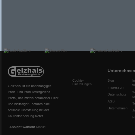
Unternehme
Cookie-
Blog
I
Einstellungen
f
Geizhals ist ein unabhängiges
Impressum
Preis- und Produktvergleichs-
W
Datenschutz
s
Portal, das mittels detaillierter Filter
AGB
T
und vielfältiger Features eine
Unternehmen
optimale Hilfestellung bei der
J
Kaufentscheidung bietet.
P
Ansicht wählen:
Mobile