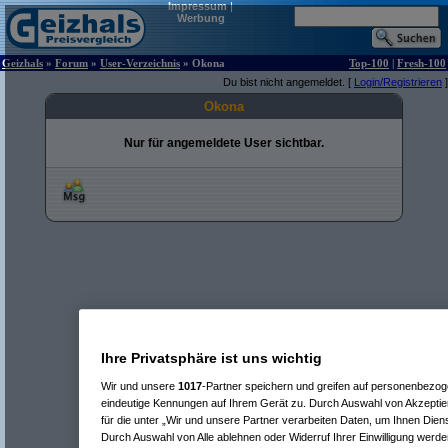
Impressum
|
Werbung
Geizhals
»
Forum
»
User-Verzeichnis
» Okona
Top-100
|
Fresh-100
Du bist nicht angemeldet. [
Login/Registrieren
]
Okona
Nur für angemeldete User sichtbar.
Ihre Privatsphäre ist uns wichtig
Wir und unsere
1017
-Partner speichern und greifen auf personenbezo
eindeutige Kennungen auf Ihrem Gerät zu. Durch Auswahl von Akzeptier
für die unter „Wir und unsere Partner verarbeiten Daten, um Ihnen Dien
Durch Auswahl von Alle ablehnen oder Widerruf Ihrer Einwilligung werde