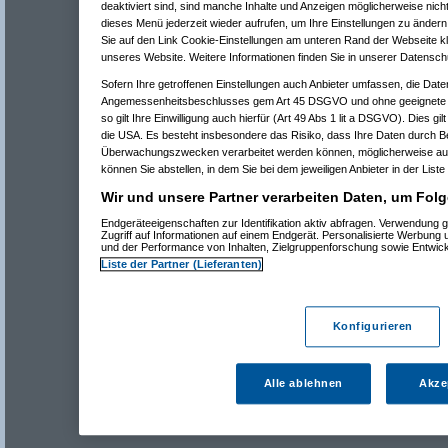
deaktiviert sind, sind manche Inhalte und Anzeigen möglicherweise nicht
dieses Menü jederzeit wieder aufrufen, um Ihre Einstellungen zu ändern 
Sie auf den Link Cookie-Einstellungen am unteren Rand der Webseite kli
unseres Website. Weitere Informationen finden Sie in unserer Datensch
Sofern Ihre getroffenen Einstellungen auch Anbieter umfassen, die Daten
Angemessenheitsbeschlusses gem Art 45 DSGVO und ohne geeignete G
so gilt Ihre Einwilligung auch hierfür (Art 49 Abs 1 lit a DSGVO). Dies gi
die USA. Es besteht insbesondere das Risiko, dass Ihre Daten durch B
Überwachungszwecken verarbeitet werden können, möglicherweise auc
können Sie abstellen, in dem Sie bei dem jeweiligen Anbieter in der Liste
Wir und unsere Partner verarbeiten Daten, um Folg
Endgeräteeigenschaften zur Identifikation aktiv abfragen. Verwendung 
Zugriff auf Informationen auf einem Endgerät. Personalisierte Werbung
und der Performance von Inhalten, Zielgruppenforschung sowie Entwic
Liste der Partner (Lieferanten)
Konfigurieren
Alle ablehnen
Akze