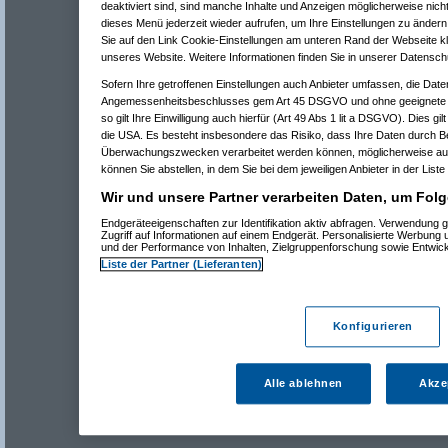
deaktiviert sind, sind manche Inhalte und Anzeigen möglicherweise nicht
dieses Menü jederzeit wieder aufrufen, um Ihre Einstellungen zu ändern 
Sie auf den Link Cookie-Einstellungen am unteren Rand der Webseite kli
unseres Website. Weitere Informationen finden Sie in unserer Datensch
Sofern Ihre getroffenen Einstellungen auch Anbieter umfassen, die Daten
Angemessenheitsbeschlusses gem Art 45 DSGVO und ohne geeignete G
so gilt Ihre Einwilligung auch hierfür (Art 49 Abs 1 lit a DSGVO). Dies gi
die USA. Es besteht insbesondere das Risiko, dass Ihre Daten durch B
Überwachungszwecken verarbeitet werden können, möglicherweise auc
können Sie abstellen, in dem Sie bei dem jeweiligen Anbieter in der Liste
Wir und unsere Partner verarbeiten Daten, um Folg
Endgeräteeigenschaften zur Identifikation aktiv abfragen. Verwendung 
Zugriff auf Informationen auf einem Endgerät. Personalisierte Werbung
und der Performance von Inhalten, Zielgruppenforschung sowie Entwic
Liste der Partner (Lieferanten)
Konfigurieren
Alle ablehnen
Akze