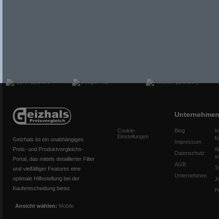
Unternehme
Cookie-
Blog
I
Einstellungen
f
Geizhals ist ein unabhängiges
Impressum
Preis- und Produktvergleichs-
W
Datenschutz
s
Portal, das mittels detaillierter Filter
AGB
T
und vielfältiger Features eine
Unternehmen
optimale Hilfestellung bei der
J
Kaufentscheidung bietet.
P
Ansicht wählen:
Mobile