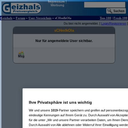
Impressum
|
Werbung
Geizhals
»
Forum
»
User-Verzeichnis
» sCHmIkOla
Top-100
|
Fresh-100
Du bist nicht angemeldet. [
Login/Registrieren
]
sCHmIkOla
Nur für angemeldete User sichtbar.
Ihre Privatsphäre ist uns wichtig
Wir und unsere
1019
-Partner speichern und greifen auf personenbezo
eindeutige Kennungen auf Ihrem Gerät zu. Durch Auswahl von Akzeptier
für die unter „Wir und unsere Partner verarbeiten Daten, um Ihnen Dien
Durch Auswahl von Alle ablehnen oder Widerruf Ihrer Einwilligung werde