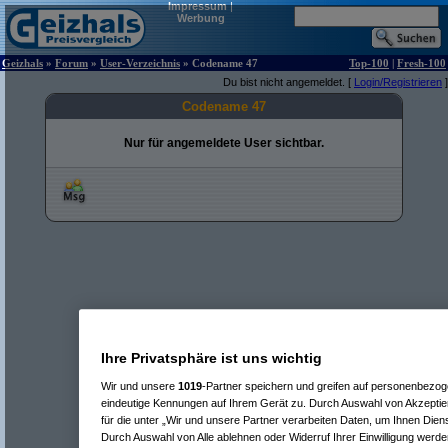
Impressum
|
Werbung
Geizhals
»
Forum
»
User-Verzeichnis
» Codename 47
Top-100
|
Fresh-100
Du bist nicht angemeldet. [
Login/Registrieren
]
Codename 47
Nur für angemeldete User sichtbar.
Ihre Privatsphäre ist uns wichtig
Wir und unsere
1019
-Partner speichern und greifen auf personenbezo
eindeutige Kennungen auf Ihrem Gerät zu. Durch Auswahl von Akzeptier
für die unter „Wir und unsere Partner verarbeiten Daten, um Ihnen Dien
Durch Auswahl von Alle ablehnen oder Widerruf Ihrer Einwilligung werde