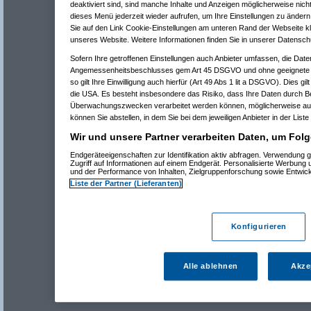
deaktiviert sind, sind manche Inhalte und Anzeigen möglicherweise nicht
dieses Menü jederzeit wieder aufrufen, um Ihre Einstellungen zu ändern 
Sie auf den Link Cookie-Einstellungen am unteren Rand der Webseite kli
unseres Website. Weitere Informationen finden Sie in unserer Datensch
Sofern Ihre getroffenen Einstellungen auch Anbieter umfassen, die Daten
Angemessenheitsbeschlusses gem Art 45 DSGVO und ohne geeignete G
so gilt Ihre Einwilligung auch hierfür (Art 49 Abs 1 lit a DSGVO). Dies gi
die USA. Es besteht insbesondere das Risiko, dass Ihre Daten durch B
Überwachungszwecken verarbeitet werden können, möglicherweise auc
können Sie abstellen, in dem Sie bei dem jeweiligen Anbieter in der Liste
Wir und unsere Partner verarbeiten Daten, um Folg
Endgeräteeigenschaften zur Identifikation aktiv abfragen. Verwendung 
Zugriff auf Informationen auf einem Endgerät. Personalisierte Werbung
und der Performance von Inhalten, Zielgruppenforschung sowie Entwic
Liste der Partner (Lieferanten)
Konfigurieren
Alle ablehnen
Akze