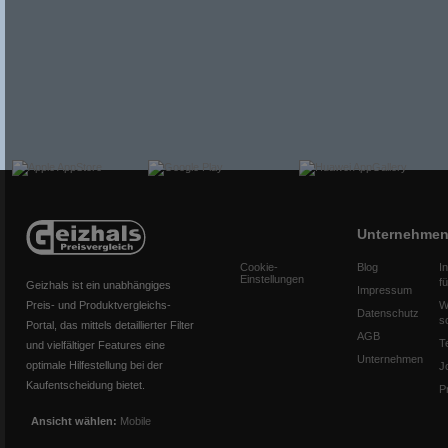
Unternehme
Cookie-
Blog
I
Einstellungen
f
Geizhals ist ein unabhängiges
Impressum
Preis- und Produktvergleichs-
W
Datenschutz
s
Portal, das mittels detaillierter Filter
AGB
T
und vielfältiger Features eine
Unternehmen
optimale Hilfestellung bei der
J
Kaufentscheidung bietet.
P
Ansicht wählen:
Mobile