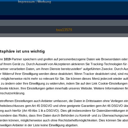
Impressum
|
Werbung
twa13579
Nur für angemeldete User sichtbar.
atsphäre ist uns wichtig
ere
1019
-Partner speichern und greifen auf personenbezogene Daten wie Browserdaten oder 
f Ihrem Gerät zu. Durch Auswahl von Akzeptieren aktivieren Sie Tracking-Technologien für d
artner verarbeiten Daten, um Ihnen Dienste bereitzustellen“ aufgeführten Zwecke. Durch Aus
 Widerruf Ihrer Einwilligung werden diese deaktiviert. Wenn Tracker deaktiviert sind, sind m
 möglicherweise nicht mehr so relevant für Sie. Sie können dieses Menü jederzeit wieder auf
 zu ändern oder Ihre Einwilligung zu widerrufen, indem Sie auf den Link Cookie-Einstellunge
eite klicken. Ihre Einstellungen gelten innerhalb unseres Website. Weitere Informationen fin
nschutzerklärung.
etroffenen Einstellungen auch Anbieter umfassen, die Daten in Drittstaaten ohne Vorliegen ei
itsbeschlusses gem Art 45 DSGVO und ohne geeignete Garantien gem Art 46 DSGVO übermi
gung auch hierfür (Art 49 Abs 1 lit a DSGVO). Dies gilt insbesondere für Datenübermittlungen i
esondere das Risiko, dass Ihre Daten durch Behörden zu Kontroll- und zu Überwachungsz
werden können, möglicherweise auch ohne Rechtsbehelfsmöglichkeiten. Dies können Sie abst
eweiligen Anbieter in der Liste keine Einwilligung abgeben.