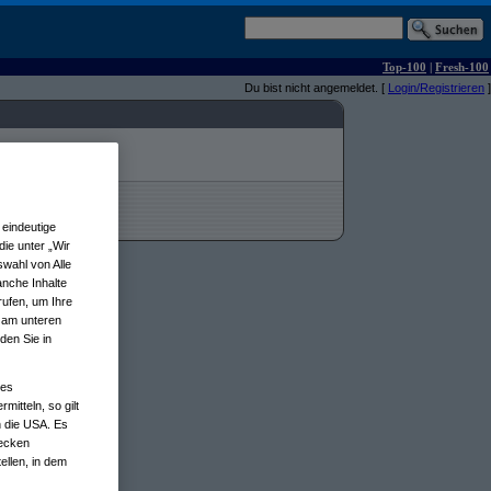
Top-100
|
Fresh-100
Du bist nicht angemeldet. [
Login/Registrieren
]
eindeutige
ie unter „Wir
wahl von Alle
anche Inhalte
rufen, um Ihre
n am unteren
den Sie in
nes
tteln, so gilt
n die USA. Es
wecken
ellen, in dem