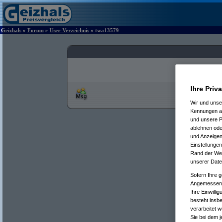
Geizhals
»
Forum
»
User-Verzeichnis
» twa13579
Ihre Priv
Wir und uns
Kennungen au
und unsere P
ablehnen oder
und Anzeigen
Einstellungen
Rand der Webs
unserer Date
Sofern Ihre g
Angemessenhe
Ihre Einwilli
besteht insb
verarbeitet 
Sie bei dem j