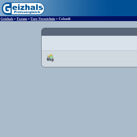
Geizhals
»
Forum
»
User-Verzeichnis
» Colandi