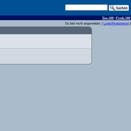
Top-100
|
Fresh-100
Du bist nicht angemeldet. [
Login/Registrieren
]