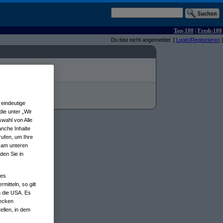
Top-100
|
Fresh-100
Du bist nicht angemeldet. [
Login/Registrieren
]
eindeutige
ie unter „Wir
wahl von Alle
anche Inhalte
rufen, um Ihre
n am unteren
den Sie in
nes
tteln, so gilt
n die USA. Es
wecken
ellen, in dem