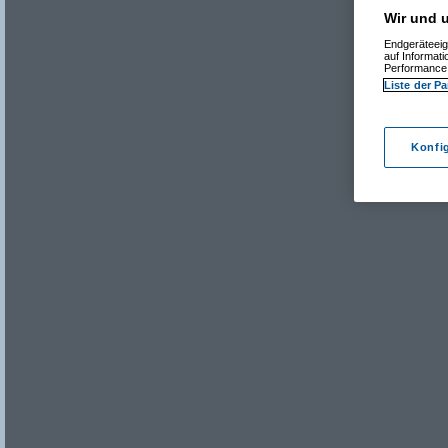
Wir und u
Endgeräteeig
auf Informat
Performance 
Liste der Pa
Konfi