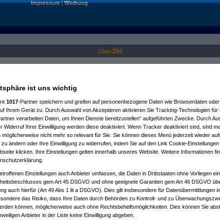
Impressum
|
Werbung
User284
Nur für angemeldete User sichtbar.
atsphäre ist uns wichtig
ere
1017
-Partner speichern und greifen auf personenbezogene Daten wie Browserdaten oder 
f Ihrem Gerät zu. Durch Auswahl von Akzeptieren aktivieren Sie Tracking-Technologien für d
artner verarbeiten Daten, um Ihnen Dienste bereitzustellen“ aufgeführten Zwecke. Durch Aus
 Widerruf Ihrer Einwilligung werden diese deaktiviert. Wenn Tracker deaktiviert sind, sind m
 möglicherweise nicht mehr so relevant für Sie. Sie können dieses Menü jederzeit wieder auf
 zu ändern oder Ihre Einwilligung zu widerrufen, indem Sie auf den Link Cookie-Einstellunge
eite klicken. Ihre Einstellungen gelten innerhalb unseres Website. Weitere Informationen fin
nschutzerklärung.
etroffenen Einstellungen auch Anbieter umfassen, die Daten in Drittstaaten ohne Vorliegen ei
itsbeschlusses gem Art 45 DSGVO und ohne geeignete Garantien gem Art 46 DSGVO übermi
gung auch hierfür (Art 49 Abs 1 lit a DSGVO). Dies gilt insbesondere für Datenübermittlungen i
esondere das Risiko, dass Ihre Daten durch Behörden zu Kontroll- und zu Überwachungsz
werden können, möglicherweise auch ohne Rechtsbehelfsmöglichkeiten. Dies können Sie abst
eweiligen Anbieter in der Liste keine Einwilligung abgeben.