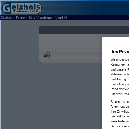
Geizhals
»
Forum
»
User-Verzeichnis
» User284
Ihre Priv
Wir und uns
Kennungen au
und unsere P
ablehnen oder
und Anzeigen
Einstellungen
Rand der Webs
unserer Date
Sofern Ihre g
Angemessenhe
Ihre Einwilli
besteht insb
verarbeitet 
Sie bei dem j