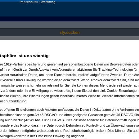
Impressum
|
Werbung
sly.sucken
Nur für angemeldete User sichtbar.
atsphäre ist uns wichtig
ere
1017
-Partner speichern und greifen auf personenbezogene Daten wie Browserdaten oder 
f Ihrem Gerät zu. Durch Auswahl von Akzeptieren aktivieren Sie Tracking-Technologien für d
artner verarbeiten Daten, um Ihnen Dienste bereitzustellen“ aufgeführten Zwecke. Durch Aus
 Widerruf Ihrer Einwilligung werden diese deaktiviert. Wenn Tracker deaktiviert sind, sind m
 möglicherweise nicht mehr so relevant für Sie. Sie können dieses Menü jederzeit wieder auf
 zu ändern oder Ihre Einwilligung zu widerrufen, indem Sie auf den Link Cookie-Einstellunge
eite klicken. Ihre Einstellungen gelten innerhalb unseres Website. Weitere Informationen fin
nschutzerklärung.
etroffenen Einstellungen auch Anbieter umfassen, die Daten in Drittstaaten ohne Vorliegen ei
itsbeschlusses gem Art 45 DSGVO und ohne geeignete Garantien gem Art 46 DSGVO übermi
gung auch hierfür (Art 49 Abs 1 lit a DSGVO). Dies gilt insbesondere für Datenübermittlungen i
esondere das Risiko, dass Ihre Daten durch Behörden zu Kontroll- und zu Überwachungsz
werden können, möglicherweise auch ohne Rechtsbehelfsmöglichkeiten. Dies können Sie abst
eweiligen Anbieter in der Liste keine Einwilligung abgeben.