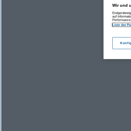
Wir und u
Endgeräteeig
auf Informat
Performance 
Liste der Pa
Konfi