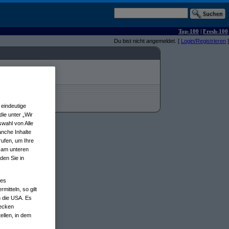
Top-100
|
Fresh-100
Du bist nicht angemeldet. [
Login/Registrieren
]
eindeutige
ie unter „Wir
wahl von Alle
anche Inhalte
rufen, um Ihre
n am unteren
den Sie in
nes
tteln, so gilt
n die USA. Es
wecken
ellen, in dem