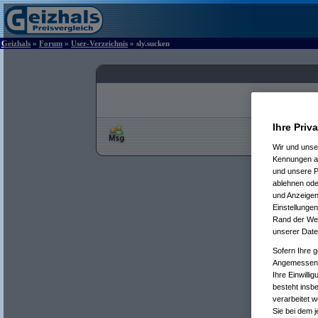
Geizhals
»
Forum
»
User-Verzeichnis
» sly.sucken
Ihre Priv
Wir und uns
Kennungen au
und unsere P
ablehnen oder
und Anzeigen
Einstellungen
Rand der Webs
unserer Date
Sofern Ihre g
Angemessenhe
Ihre Einwilli
besteht insb
verarbeitet 
Sie bei dem j