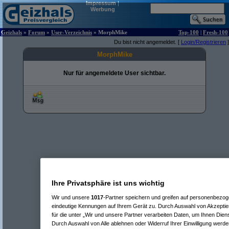
Impressum
|
Werbung
Geizhals
»
Forum
»
User-Verzeichnis
» MorphMike
Top-100
|
Fresh-100
Du bist nicht angemeldet. [
Login/Registrieren
]
MorphMike
Nur für angemeldete User sichtbar.
Ihre Privatsphäre ist uns wichtig
Wir und unsere
1017
-Partner speichern und greifen auf personenbezo
eindeutige Kennungen auf Ihrem Gerät zu. Durch Auswahl von Akzeptier
für die unter „Wir und unsere Partner verarbeiten Daten, um Ihnen Dien
Durch Auswahl von Alle ablehnen oder Widerruf Ihrer Einwilligung werde