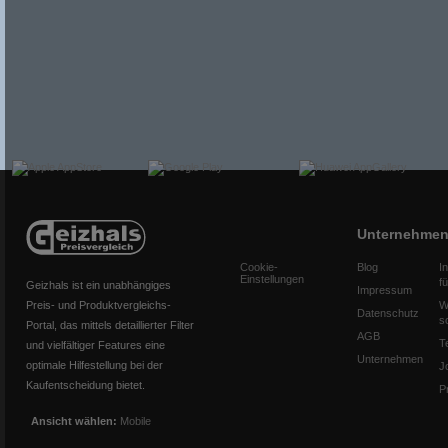
Unternehme
Cookie-
Blog
I
Einstellungen
f
Geizhals ist ein unabhängiges
Impressum
Preis- und Produktvergleichs-
W
Datenschutz
s
Portal, das mittels detaillierter Filter
AGB
T
und vielfältiger Features eine
Unternehmen
optimale Hilfestellung bei der
J
Kaufentscheidung bietet.
P
Ansicht wählen:
Mobile