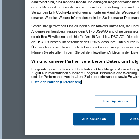
deaktiviert sind, sind manche Inhalte und Anzeigen möglicherweise nicht
dieses Menü jederzeit wieder aufrufen, um Ihre Einstellungen zu ändern 
Sie auf den Link Cookie-Einstellungen am unteren Rand der Webseite kli
unseres Website. Weitere Informationen finden Sie in unserer Datensch
Sofern Ihre getroffenen Einstellungen auch Anbieter umfassen, die Daten
Angemessenheitsbeschlusses gem Art 45 DSGVO und ohne geeignete G
so gilt Ihre Einwilligung auch hierfür (Art 49 Abs 1 lit a DSGVO). Dies gi
die USA. Es besteht insbesondere das Risiko, dass Ihre Daten durch B
Überwachungszwecken verarbeitet werden können, möglicherweise auc
können Sie abstellen, in dem Sie bei dem jeweiligen Anbieter in der Liste
Wir und unsere Partner verarbeiten Daten, um Folg
Endgeräteeigenschaften zur Identifikation aktiv abfragen. Verwendung 
Zugriff auf Informationen auf einem Endgerät. Personalisierte Werbung
und der Performance von Inhalten, Zielgruppenforschung sowie Entwic
Liste der Partner (Lieferanten)
Konfigurieren
Alle ablehnen
Akze