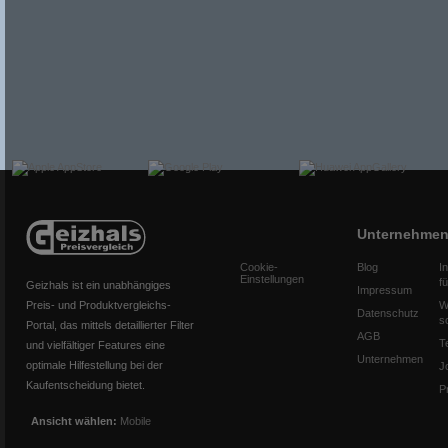
Unternehme
Cookie-
Blog
I
Einstellungen
f
Geizhals ist ein unabhängiges
Impressum
Preis- und Produktvergleichs-
W
Datenschutz
s
Portal, das mittels detaillierter Filter
AGB
T
und vielfältiger Features eine
Unternehmen
optimale Hilfestellung bei der
J
Kaufentscheidung bietet.
P
Ansicht wählen:
Mobile