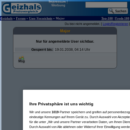
Impressum
|
Werbung
Geizhals
»
Forum
»
User-Verzeichnis
» Major
Top-100
|
Fresh-100
Du bist nicht angemeldet. [
Login/Registrieren
]
Major
Nur für angemeldete User sichtbar.
Gesperrt bis:
19.01.2038, 04:14 Uhr
Ihre Privatsphäre ist uns wichtig
Wir und unsere
1019
-Partner speichern und greifen auf personenbezo
eindeutige Kennungen auf Ihrem Gerät zu. Durch Auswahl von Akzeptier
für die unter „Wir und unsere Partner verarbeiten Daten, um Ihnen Dien
Durch Auswahl von Alle ablehnen oder Widerruf Ihrer Einwilligung werde