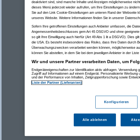
deaktiviert sind, sind manche Inhalte und Anzeigen möglicherweise nicht
dieses Menü jederzeit wieder aufrufen, um Ihre Einstellungen zu ändern 
Sie auf den Link Cookie-Einstellungen am unteren Rand der Webseite kli
unseres Website. Weitere Informationen finden Sie in unserer Datensch
Sofern Ihre getroffenen Einstellungen auch Anbieter umfassen, die Daten
Angemessenheitsbeschlusses gem Art 45 DSGVO und ohne geeignete G
so gilt Ihre Einwilligung auch hierfür (Art 49 Abs 1 lit a DSGVO). Dies gi
die USA. Es besteht insbesondere das Risiko, dass Ihre Daten durch B
Überwachungszwecken verarbeitet werden können, möglicherweise auc
können Sie abstellen, in dem Sie bei dem jeweiligen Anbieter in der Liste
Wir und unsere Partner verarbeiten Daten, um Folg
Endgeräteeigenschaften zur Identifikation aktiv abfragen. Verwendung 
Zugriff auf Informationen auf einem Endgerät. Personalisierte Werbung
und der Performance von Inhalten, Zielgruppenforschung sowie Entwic
Liste der Partner (Lieferanten)
Konfigurieren
Alle ablehnen
Akze