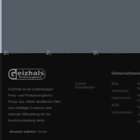
Unternehme
Cookie-
Blog
I
Einstellungen
f
Geizhals ist ein unabhängiges
Impressum
Preis- und Produktvergleichs-
W
Datenschutz
s
Portal, das mittels detaillierter Filter
AGB
T
und vielfältiger Features eine
Unternehmen
optimale Hilfestellung bei der
J
Kaufentscheidung bietet.
P
Ansicht wählen:
Mobile