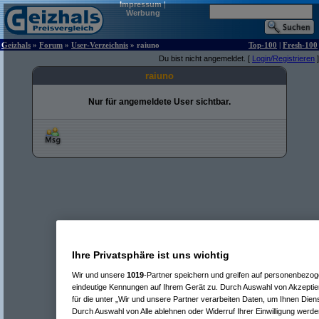
Impressum
|
Werbung
Geizhals
»
Forum
»
User-Verzeichnis
» raiuno
Top-100
|
Fresh-100
Du bist nicht angemeldet. [
Login/Registrieren
]
raiuno
Nur für angemeldete User sichtbar.
Ihre Privatsphäre ist uns wichtig
Wir und unsere
1019
-Partner speichern und greifen auf personenbezo
eindeutige Kennungen auf Ihrem Gerät zu. Durch Auswahl von Akzeptier
für die unter „Wir und unsere Partner verarbeiten Daten, um Ihnen Dien
Durch Auswahl von Alle ablehnen oder Widerruf Ihrer Einwilligung werde