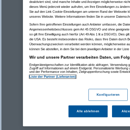
deaktiviert sind, sind manche Inhalte und Anzeigen möglicherweise nicht
dieses Menü jederzeit wieder aufrufen, um Ihre Einstellungen zu ändern 
Sie auf den Link Cookie-Einstellungen am unteren Rand der Webseite kli
unseres Website. Weitere Informationen finden Sie in unserer Datensch
Sofern Ihre getroffenen Einstellungen auch Anbieter umfassen, die Daten
Angemessenheitsbeschlusses gem Art 45 DSGVO und ohne geeignete G
so gilt Ihre Einwilligung auch hierfür (Art 49 Abs 1 lit a DSGVO). Dies gi
die USA. Es besteht insbesondere das Risiko, dass Ihre Daten durch B
Überwachungszwecken verarbeitet werden können, möglicherweise auc
können Sie abstellen, in dem Sie bei dem jeweiligen Anbieter in der Liste
Wir und unsere Partner verarbeiten Daten, um Folg
Endgeräteeigenschaften zur Identifikation aktiv abfragen. Verwendung 
Zugriff auf Informationen auf einem Endgerät. Personalisierte Werbung
und der Performance von Inhalten, Zielgruppenforschung sowie Entwic
Liste der Partner (Lieferanten)
Konfigurieren
Alle ablehnen
Akze