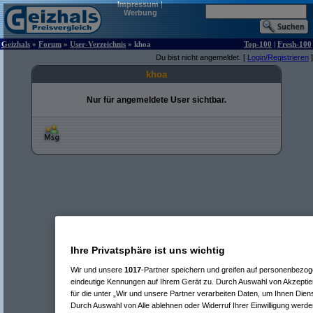
Impressum
|
Werbung
Geizhals
»
Forum
»
User-Verzeichnis
» khoa
Top-100
|
Fresh-100
Du bist nicht angemeldet. [
Login/Registrieren
]
khoa
Nur für angemeldete User sichtbar.
Ihre Privatsphäre ist uns wichtig
Wir und unsere
1017
-Partner speichern und greifen auf personenbezo
eindeutige Kennungen auf Ihrem Gerät zu. Durch Auswahl von Akzeptier
für die unter „Wir und unsere Partner verarbeiten Daten, um Ihnen Dien
Durch Auswahl von Alle ablehnen oder Widerruf Ihrer Einwilligung werde