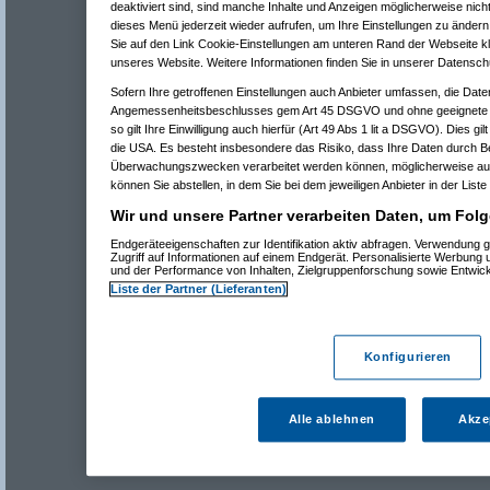
deaktiviert sind, sind manche Inhalte und Anzeigen möglicherweise nicht
dieses Menü jederzeit wieder aufrufen, um Ihre Einstellungen zu ändern 
Sie auf den Link Cookie-Einstellungen am unteren Rand der Webseite kli
unseres Website. Weitere Informationen finden Sie in unserer Datensch
Sofern Ihre getroffenen Einstellungen auch Anbieter umfassen, die Daten
Angemessenheitsbeschlusses gem Art 45 DSGVO und ohne geeignete G
so gilt Ihre Einwilligung auch hierfür (Art 49 Abs 1 lit a DSGVO). Dies gi
die USA. Es besteht insbesondere das Risiko, dass Ihre Daten durch B
Überwachungszwecken verarbeitet werden können, möglicherweise auc
können Sie abstellen, in dem Sie bei dem jeweiligen Anbieter in der Liste
Wir und unsere Partner verarbeiten Daten, um Folg
Endgeräteeigenschaften zur Identifikation aktiv abfragen. Verwendung 
Zugriff auf Informationen auf einem Endgerät. Personalisierte Werbung
und der Performance von Inhalten, Zielgruppenforschung sowie Entwic
Liste der Partner (Lieferanten)
Konfigurieren
Alle ablehnen
Akze