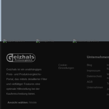
Unternehme
Cookie-
Blog
I
Einstellungen
f
Geizhals ist ein unabhängiges
Impressum
Preis- und Produktvergleichs-
W
Datenschutz
s
Portal, das mittels detaillierter Filter
AGB
T
und vielfältiger Features eine
Unternehmen
optimale Hilfestellung bei der
J
Kaufentscheidung bietet.
P
Ansicht wählen:
Mobile