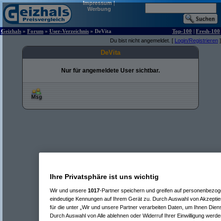
Impressum
|
Werbung
Geizhals
»
Forum
»
User-Verzeichnis
» DeVita
Top-100
|
Fresh-100
Du bist nicht angemeldet. [
Login/Registrieren
]
DeVita
Nur für angemeldete User sichtbar.
Ihre Privatsphäre ist uns wichtig
Wir und unsere
1017
-Partner speichern und greifen auf personenbezo
eindeutige Kennungen auf Ihrem Gerät zu. Durch Auswahl von Akzeptier
für die unter „Wir und unsere Partner verarbeiten Daten, um Ihnen Dien
Durch Auswahl von Alle ablehnen oder Widerruf Ihrer Einwilligung werde