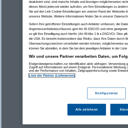
deaktiviert sind, sind manche Inhalte und Anzeigen möglicherweise nicht
dieses Menü jederzeit wieder aufrufen, um Ihre Einstellungen zu ändern 
Sie auf den Link Cookie-Einstellungen am unteren Rand der Webseite kli
unseres Website. Weitere Informationen finden Sie in unserer Datensch
Sofern Ihre getroffenen Einstellungen auch Anbieter umfassen, die Daten
Angemessenheitsbeschlusses gem Art 45 DSGVO und ohne geeignete G
so gilt Ihre Einwilligung auch hierfür (Art 49 Abs 1 lit a DSGVO). Dies gi
die USA. Es besteht insbesondere das Risiko, dass Ihre Daten durch B
Überwachungszwecken verarbeitet werden können, möglicherweise auc
können Sie abstellen, in dem Sie bei dem jeweiligen Anbieter in der Liste
Wir und unsere Partner verarbeiten Daten, um Folg
Endgeräteeigenschaften zur Identifikation aktiv abfragen. Verwendung 
Zugriff auf Informationen auf einem Endgerät. Personalisierte Werbung
und der Performance von Inhalten, Zielgruppenforschung sowie Entwic
Liste der Partner (Lieferanten)
Konfigurieren
Alle ablehnen
Akze