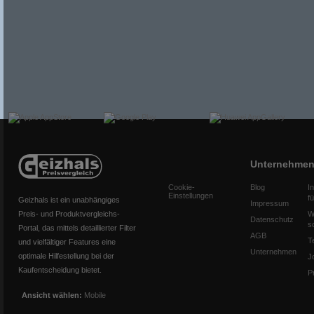
Unternehme
Cookie-
Blog
I
Einstellungen
f
Geizhals ist ein unabhängiges
Impressum
Preis- und Produktvergleichs-
W
Datenschutz
s
Portal, das mittels detaillierter Filter
AGB
T
und vielfältiger Features eine
Unternehmen
optimale Hilfestellung bei der
J
Kaufentscheidung bietet.
P
Ansicht wählen:
Mobile