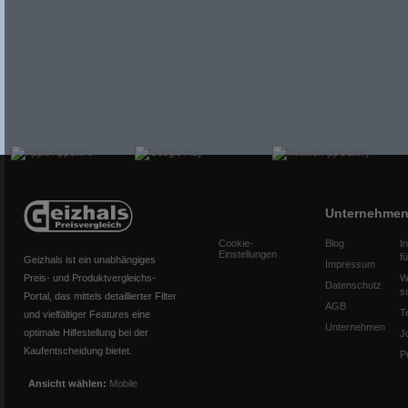
Unternehme
Cookie-
Blog
I
Einstellungen
f
Geizhals ist ein unabhängiges
Impressum
Preis- und Produktvergleichs-
W
Datenschutz
s
Portal, das mittels detaillierter Filter
AGB
T
und vielfältiger Features eine
Unternehmen
optimale Hilfestellung bei der
J
Kaufentscheidung bietet.
P
Ansicht wählen:
Mobile