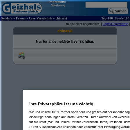
Impressum
|
Werbung
Geizhals
»
Forum
»
User-Verzeichnis
» chinaski
Top-100
|
Fresh-100
Du bist nicht angemeldet. [
Login/Registrieren
]
chinaski
Nur für angemeldete User sichtbar.
Ihre Privatsphäre ist uns wichtig
Wir und unsere
1019
-Partner speichern und greifen auf personenbezo
eindeutige Kennungen auf Ihrem Gerät zu. Durch Auswahl von Akzeptier
für die unter „Wir und unsere Partner verarbeiten Daten, um Ihnen Dien
Durch Auswahl von Alle ablehnen oder Widerruf Ihrer Einwilligung werde