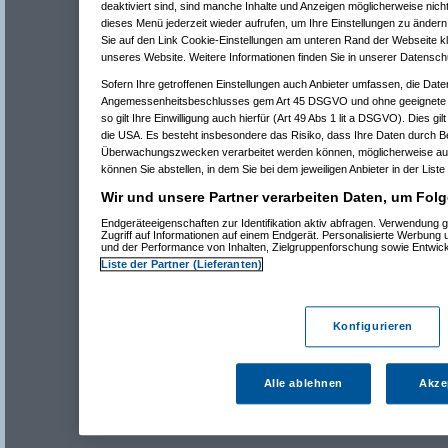
deaktiviert sind, sind manche Inhalte und Anzeigen möglicherweise nicht
dieses Menü jederzeit wieder aufrufen, um Ihre Einstellungen zu ändern 
Sie auf den Link Cookie-Einstellungen am unteren Rand der Webseite kli
unseres Website. Weitere Informationen finden Sie in unserer Datensch
Sofern Ihre getroffenen Einstellungen auch Anbieter umfassen, die Daten
Angemessenheitsbeschlusses gem Art 45 DSGVO und ohne geeignete G
so gilt Ihre Einwilligung auch hierfür (Art 49 Abs 1 lit a DSGVO). Dies gi
die USA. Es besteht insbesondere das Risiko, dass Ihre Daten durch B
Überwachungszwecken verarbeitet werden können, möglicherweise auc
können Sie abstellen, in dem Sie bei dem jeweiligen Anbieter in der Liste
Wir und unsere Partner verarbeiten Daten, um Folg
Endgeräteeigenschaften zur Identifikation aktiv abfragen. Verwendung 
Zugriff auf Informationen auf einem Endgerät. Personalisierte Werbung
und der Performance von Inhalten, Zielgruppenforschung sowie Entwic
Liste der Partner (Lieferanten)
Konfigurieren
Alle ablehnen
Akze