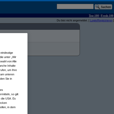
Top-100
|
Fresh-100
Du bist nicht angemeldet. [
Login/Registrieren
]
eindeutige
ie unter „Wir
wahl von Alle
anche Inhalte
rufen, um Ihre
n am unteren
den Sie in
nes
tteln, so gilt
n die USA. Es
wecken
ellen, in dem