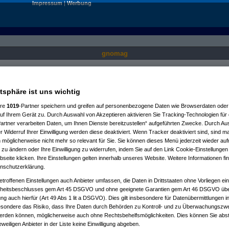
Impressum
|
Werbung
gnomag
Nur für angemeldete User sichtbar.
atsphäre ist uns wichtig
ere
1019
-Partner speichern und greifen auf personenbezogene Daten wie Browserdaten oder 
f Ihrem Gerät zu. Durch Auswahl von Akzeptieren aktivieren Sie Tracking-Technologien für d
artner verarbeiten Daten, um Ihnen Dienste bereitzustellen“ aufgeführten Zwecke. Durch Aus
 Widerruf Ihrer Einwilligung werden diese deaktiviert. Wenn Tracker deaktiviert sind, sind m
 möglicherweise nicht mehr so relevant für Sie. Sie können dieses Menü jederzeit wieder auf
 zu ändern oder Ihre Einwilligung zu widerrufen, indem Sie auf den Link Cookie-Einstellunge
eite klicken. Ihre Einstellungen gelten innerhalb unseres Website. Weitere Informationen fin
nschutzerklärung.
etroffenen Einstellungen auch Anbieter umfassen, die Daten in Drittstaaten ohne Vorliegen ei
itsbeschlusses gem Art 45 DSGVO und ohne geeignete Garantien gem Art 46 DSGVO übermi
gung auch hierfür (Art 49 Abs 1 lit a DSGVO). Dies gilt insbesondere für Datenübermittlungen i
esondere das Risiko, dass Ihre Daten durch Behörden zu Kontroll- und zu Überwachungsz
werden können, möglicherweise auch ohne Rechtsbehelfsmöglichkeiten. Dies können Sie abst
eweiligen Anbieter in der Liste keine Einwilligung abgeben.