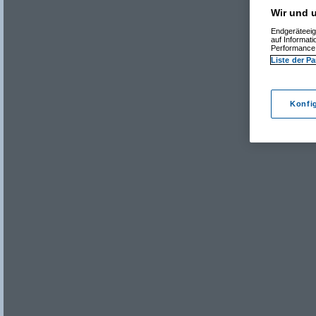
Wir und u
Endgeräteeig
auf Informat
Performance 
Liste der Pa
Konfi