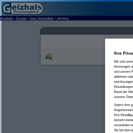
Geizhals
»
Forum
»
User-Verzeichnis
» gnomag
Ihre Priv
Wir und uns
Kennungen au
und unsere P
ablehnen oder
und Anzeigen
Einstellungen
Rand der Webs
unserer Date
Sofern Ihre g
Angemessenhe
Ihre Einwilli
besteht insb
verarbeitet 
Sie bei dem j