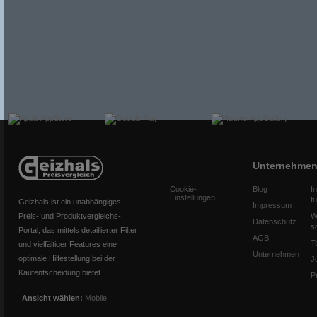
Unternehme
Cookie-
Blog
I
Einstellungen
f
Geizhals ist ein unabhängiges
Impressum
Preis- und Produktvergleichs-
W
Datenschutz
s
Portal, das mittels detaillierter Filter
AGB
T
und vielfältiger Features eine
Unternehmen
optimale Hilfestellung bei der
J
Kaufentscheidung bietet.
P
Ansicht wählen:
Mobile