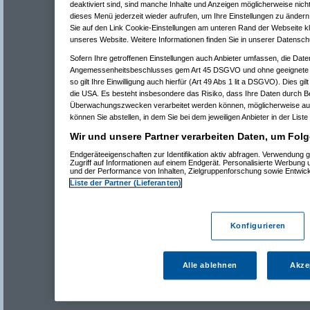
deaktiviert sind, sind manche Inhalte und Anzeigen möglicherweise nicht
dieses Menü jederzeit wieder aufrufen, um Ihre Einstellungen zu ändern 
Sie auf den Link Cookie-Einstellungen am unteren Rand der Webseite kli
unseres Website. Weitere Informationen finden Sie in unserer Datensch
Sofern Ihre getroffenen Einstellungen auch Anbieter umfassen, die Daten
Angemessenheitsbeschlusses gem Art 45 DSGVO und ohne geeignete G
so gilt Ihre Einwilligung auch hierfür (Art 49 Abs 1 lit a DSGVO). Dies gi
die USA. Es besteht insbesondere das Risiko, dass Ihre Daten durch B
Überwachungszwecken verarbeitet werden können, möglicherweise auc
können Sie abstellen, in dem Sie bei dem jeweiligen Anbieter in der Liste
Wir und unsere Partner verarbeiten Daten, um Folg
Endgeräteeigenschaften zur Identifikation aktiv abfragen. Verwendung 
Zugriff auf Informationen auf einem Endgerät. Personalisierte Werbung
und der Performance von Inhalten, Zielgruppenforschung sowie Entwic
Liste der Partner (Lieferanten)
Konfigurieren
Alle ablehnen
Akze