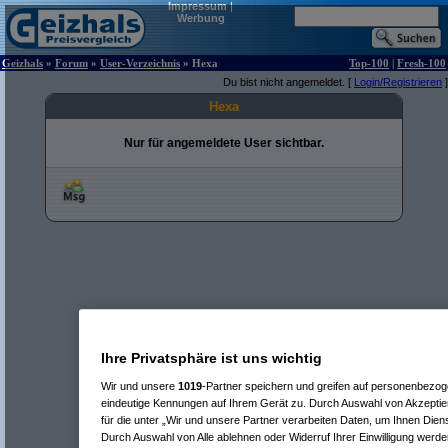
Impressum
|
Werbung
Geizhals
»
Forum
»
User-Verzeichnis
» Hexa
Top-100
|
Fresh-100
Du bist nicht angemeldet. [
Login/Registrieren
]
Hexa
Nur für angemeldete User sichtbar.
Ihre Privatsphäre ist uns wichtig
Wir und unsere
1019
-Partner speichern und greifen auf personenbezo
eindeutige Kennungen auf Ihrem Gerät zu. Durch Auswahl von Akzeptier
für die unter „Wir und unsere Partner verarbeiten Daten, um Ihnen Dien
Durch Auswahl von Alle ablehnen oder Widerruf Ihrer Einwilligung werde