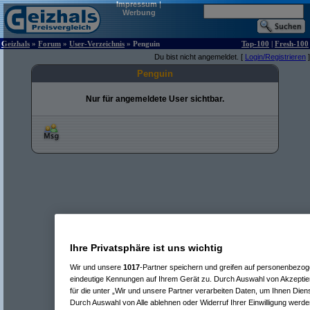
Impressum
|
Werbung
Geizhals
»
Forum
»
User-Verzeichnis
» Penguin
Top-100
|
Fresh-100
Du bist nicht angemeldet. [
Login/Registrieren
]
Penguin
Nur für angemeldete User sichtbar.
Ihre Privatsphäre ist uns wichtig
Wir und unsere
1017
-Partner speichern und greifen auf personenbezo
eindeutige Kennungen auf Ihrem Gerät zu. Durch Auswahl von Akzeptier
für die unter „Wir und unsere Partner verarbeiten Daten, um Ihnen Dien
Durch Auswahl von Alle ablehnen oder Widerruf Ihrer Einwilligung werde