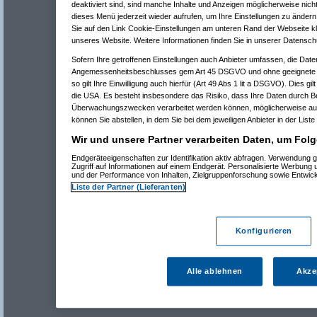
deaktiviert sind, sind manche Inhalte und Anzeigen möglicherweise nicht
dieses Menü jederzeit wieder aufrufen, um Ihre Einstellungen zu ändern 
Sie auf den Link Cookie-Einstellungen am unteren Rand der Webseite kli
unseres Website. Weitere Informationen finden Sie in unserer Datensch
Sofern Ihre getroffenen Einstellungen auch Anbieter umfassen, die Daten
Angemessenheitsbeschlusses gem Art 45 DSGVO und ohne geeignete G
so gilt Ihre Einwilligung auch hierfür (Art 49 Abs 1 lit a DSGVO). Dies gi
die USA. Es besteht insbesondere das Risiko, dass Ihre Daten durch B
Überwachungszwecken verarbeitet werden können, möglicherweise auc
können Sie abstellen, in dem Sie bei dem jeweiligen Anbieter in der Liste
Wir und unsere Partner verarbeiten Daten, um Folg
Endgeräteeigenschaften zur Identifikation aktiv abfragen. Verwendung 
Zugriff auf Informationen auf einem Endgerät. Personalisierte Werbung
und der Performance von Inhalten, Zielgruppenforschung sowie Entwic
Liste der Partner (Lieferanten)
Konfigurieren
Alle ablehnen
Akze