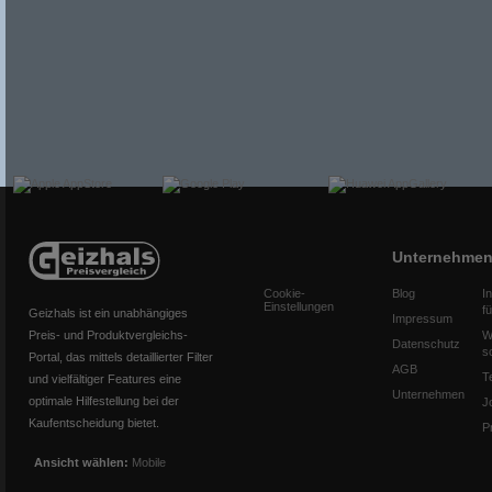
Unternehme
Cookie-
Blog
I
Einstellungen
f
Geizhals ist ein unabhängiges
Impressum
Preis- und Produktvergleichs-
W
Datenschutz
s
Portal, das mittels detaillierter Filter
AGB
T
und vielfältiger Features eine
Unternehmen
optimale Hilfestellung bei der
J
Kaufentscheidung bietet.
P
Ansicht wählen:
Mobile