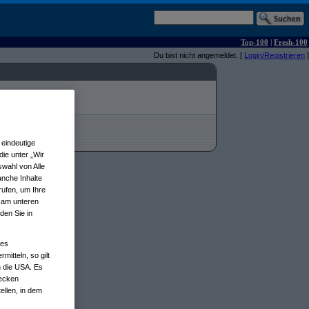
Top-100
|
Fresh-100
Du bist nicht angemeldet. [
Login/Registrieren
]
eindeutige
ie unter „Wir
wahl von Alle
anche Inhalte
rufen, um Ihre
n am unteren
den Sie in
nes
tteln, so gilt
n die USA. Es
wecken
ellen, in dem