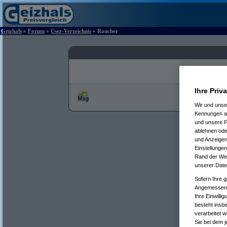
Geizhals
»
Forum
»
User-Verzeichnis
» Raucher
Ihre Priv
Wir und uns
Kennungen au
und unsere P
ablehnen oder
und Anzeigen
Einstellungen
Rand der Webs
unserer Date
Sofern Ihre g
Angemessenhe
Ihre Einwilli
besteht insb
verarbeitet 
Sie bei dem j