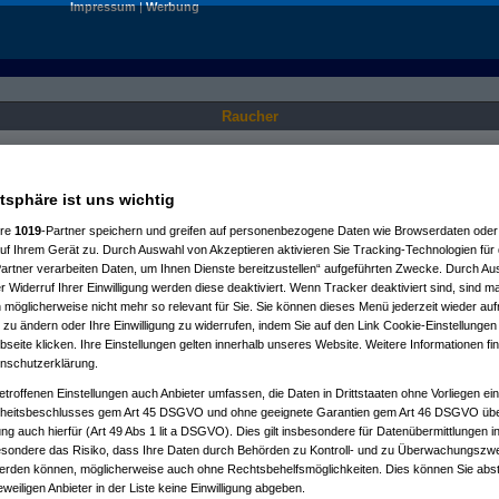
Impressum
|
Werbung
Raucher
Nur für angemeldete User sichtbar.
atsphäre ist uns wichtig
ere
1019
-Partner speichern und greifen auf personenbezogene Daten wie Browserdaten oder 
f Ihrem Gerät zu. Durch Auswahl von Akzeptieren aktivieren Sie Tracking-Technologien für d
artner verarbeiten Daten, um Ihnen Dienste bereitzustellen“ aufgeführten Zwecke. Durch Aus
 Widerruf Ihrer Einwilligung werden diese deaktiviert. Wenn Tracker deaktiviert sind, sind m
 möglicherweise nicht mehr so relevant für Sie. Sie können dieses Menü jederzeit wieder auf
 zu ändern oder Ihre Einwilligung zu widerrufen, indem Sie auf den Link Cookie-Einstellunge
eite klicken. Ihre Einstellungen gelten innerhalb unseres Website. Weitere Informationen fin
nschutzerklärung.
etroffenen Einstellungen auch Anbieter umfassen, die Daten in Drittstaaten ohne Vorliegen ei
itsbeschlusses gem Art 45 DSGVO und ohne geeignete Garantien gem Art 46 DSGVO übermi
gung auch hierfür (Art 49 Abs 1 lit a DSGVO). Dies gilt insbesondere für Datenübermittlungen i
esondere das Risiko, dass Ihre Daten durch Behörden zu Kontroll- und zu Überwachungsz
werden können, möglicherweise auch ohne Rechtsbehelfsmöglichkeiten. Dies können Sie abst
eweiligen Anbieter in der Liste keine Einwilligung abgeben.