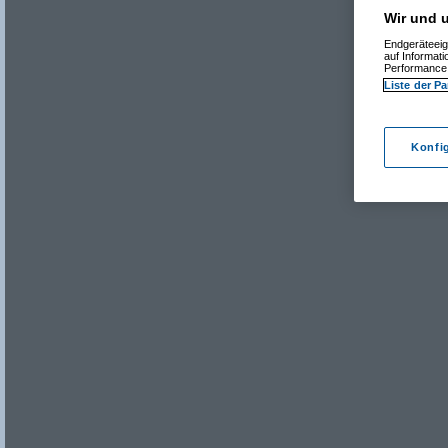
Wir und u
Endgeräteeig
auf Informat
Performance 
Liste der Pa
Konfi