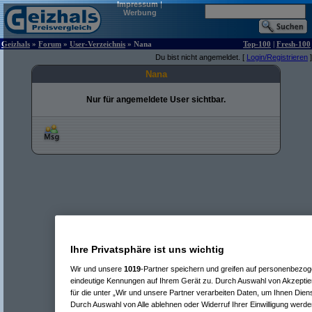
Impressum
|
Werbung
Geizhals
»
Forum
»
User-Verzeichnis
» Nana
Top-100
|
Fresh-100
Du bist nicht angemeldet. [
Login/Registrieren
]
Nana
Nur für angemeldete User sichtbar.
Ihre Privatsphäre ist uns wichtig
Wir und unsere
1019
-Partner speichern und greifen auf personenbezo
eindeutige Kennungen auf Ihrem Gerät zu. Durch Auswahl von Akzeptier
für die unter „Wir und unsere Partner verarbeiten Daten, um Ihnen Dien
Durch Auswahl von Alle ablehnen oder Widerruf Ihrer Einwilligung werde