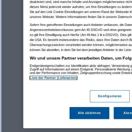
deaktiviert sind, sind manche Inhalte und Anzeigen möglicherweise nicht
dieses Menü jederzeit wieder aufrufen, um Ihre Einstellungen zu ändern 
Sie auf den Link Cookie-Einstellungen am unteren Rand der Webseite kli
unseres Website. Weitere Informationen finden Sie in unserer Datensch
Sofern Ihre getroffenen Einstellungen auch Anbieter umfassen, die Daten
Angemessenheitsbeschlusses gem Art 45 DSGVO und ohne geeignete G
so gilt Ihre Einwilligung auch hierfür (Art 49 Abs 1 lit a DSGVO). Dies gi
die USA. Es besteht insbesondere das Risiko, dass Ihre Daten durch B
Überwachungszwecken verarbeitet werden können, möglicherweise auc
können Sie abstellen, in dem Sie bei dem jeweiligen Anbieter in der Liste
Wir und unsere Partner verarbeiten Daten, um Folg
Endgeräteeigenschaften zur Identifikation aktiv abfragen. Verwendung 
Zugriff auf Informationen auf einem Endgerät. Personalisierte Werbung
und der Performance von Inhalten, Zielgruppenforschung sowie Entwic
Liste der Partner (Lieferanten)
Konfigurieren
Alle ablehnen
Akze