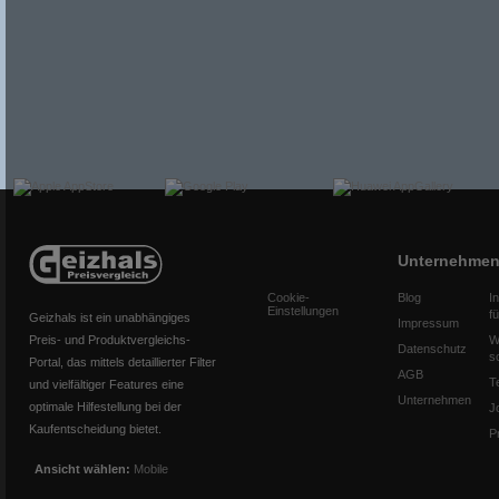
Unternehme
Cookie-
Blog
I
Einstellungen
f
Geizhals ist ein unabhängiges
Impressum
Preis- und Produktvergleichs-
W
Datenschutz
s
Portal, das mittels detaillierter Filter
AGB
T
und vielfältiger Features eine
Unternehmen
optimale Hilfestellung bei der
J
Kaufentscheidung bietet.
P
Ansicht wählen:
Mobile