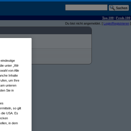
Top-100
|
Fresh-100
Du bist nicht angemeldet. [
Login/Registrieren
]
eindeutige
ie unter „Wir
wahl von Alle
anche Inhalte
rufen, um Ihre
n am unteren
den Sie in
nes
tteln, so gilt
n die USA. Es
wecken
ellen, in dem