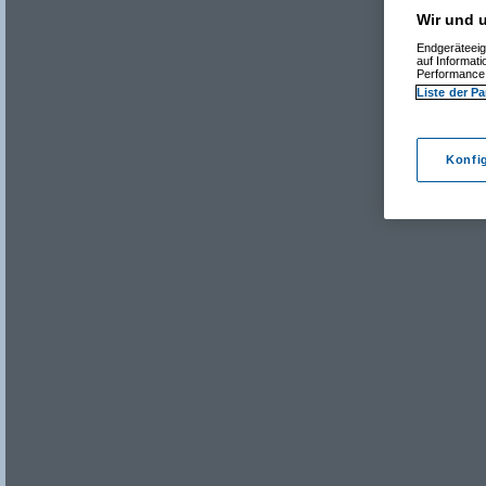
Wir und u
Endgeräteeig
auf Informat
Performance 
Liste der Pa
Konfi