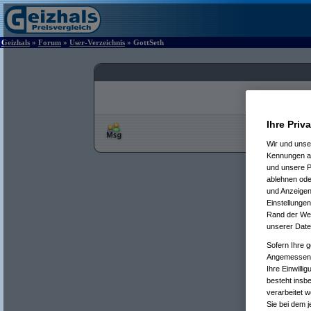
Geizhals
»
Forum
»
User-Verzeichnis
» GottSeth
Ihre Priv
Wir und uns
Kennungen au
und unsere P
ablehnen oder
und Anzeigen
Einstellungen
Rand der Webs
unserer Date
Sofern Ihre g
Angemessenhe
Ihre Einwilli
besteht insb
verarbeitet 
Sie bei dem j