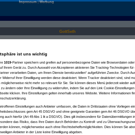
Impressum
|
Werbung
GottSeth
Nur für angemeldete User sichtbar.
atsphäre ist uns wichtig
ere
1019
-Partner speichern und greifen auf personenbezogene Daten wie Browserdaten oder 
f Ihrem Gerät zu. Durch Auswahl von Akzeptieren aktivieren Sie Tracking-Technologien für d
artner verarbeiten Daten, um Ihnen Dienste bereitzustellen“ aufgeführten Zwecke. Durch Aus
 Widerruf Ihrer Einwilligung werden diese deaktiviert. Wenn Tracker deaktiviert sind, sind m
 möglicherweise nicht mehr so relevant für Sie. Sie können dieses Menü jederzeit wieder auf
 zu ändern oder Ihre Einwilligung zu widerrufen, indem Sie auf den Link Cookie-Einstellunge
eite klicken. Ihre Einstellungen gelten innerhalb unseres Website. Weitere Informationen fin
nschutzerklärung.
etroffenen Einstellungen auch Anbieter umfassen, die Daten in Drittstaaten ohne Vorliegen ei
itsbeschlusses gem Art 45 DSGVO und ohne geeignete Garantien gem Art 46 DSGVO übermi
gung auch hierfür (Art 49 Abs 1 lit a DSGVO). Dies gilt insbesondere für Datenübermittlungen i
esondere das Risiko, dass Ihre Daten durch Behörden zu Kontroll- und zu Überwachungsz
werden können, möglicherweise auch ohne Rechtsbehelfsmöglichkeiten. Dies können Sie abst
eweiligen Anbieter in der Liste keine Einwilligung abgeben.