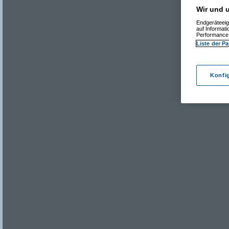
Wir und u
Endgeräteeig
auf Informat
Performance 
Liste der Pa
Konfi