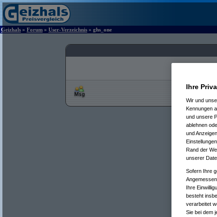
Geizhals
»
Forum
»
User-Verzeichnis
» ghs_one
Ihre Priv
Wir und uns
Kennungen au
und unsere P
ablehnen oder
und Anzeigen
Einstellungen
Rand der Webs
unserer Date
Sofern Ihre g
Angemessenhe
Ihre Einwilli
besteht insb
verarbeitet 
Sie bei dem j