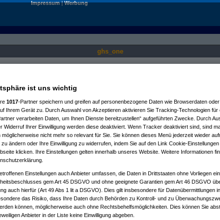
Impressum
|
Werbung
ghs_one
Nur für angemeldete User sichtbar.
atsphäre ist uns wichtig
ere
1017
-Partner speichern und greifen auf personenbezogene Daten wie Browserdaten oder 
f Ihrem Gerät zu. Durch Auswahl von Akzeptieren aktivieren Sie Tracking-Technologien für d
artner verarbeiten Daten, um Ihnen Dienste bereitzustellen“ aufgeführten Zwecke. Durch Aus
 Widerruf Ihrer Einwilligung werden diese deaktiviert. Wenn Tracker deaktiviert sind, sind m
 möglicherweise nicht mehr so relevant für Sie. Sie können dieses Menü jederzeit wieder auf
 zu ändern oder Ihre Einwilligung zu widerrufen, indem Sie auf den Link Cookie-Einstellunge
eite klicken. Ihre Einstellungen gelten innerhalb unseres Website. Weitere Informationen fin
nschutzerklärung.
etroffenen Einstellungen auch Anbieter umfassen, die Daten in Drittstaaten ohne Vorliegen ei
itsbeschlusses gem Art 45 DSGVO und ohne geeignete Garantien gem Art 46 DSGVO übermi
gung auch hierfür (Art 49 Abs 1 lit a DSGVO). Dies gilt insbesondere für Datenübermittlungen i
esondere das Risiko, dass Ihre Daten durch Behörden zu Kontroll- und zu Überwachungsz
werden können, möglicherweise auch ohne Rechtsbehelfsmöglichkeiten. Dies können Sie abst
eweiligen Anbieter in der Liste keine Einwilligung abgeben.