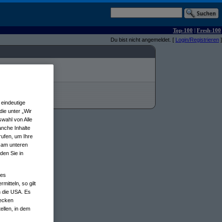
Top-100
|
Fresh-100
Du bist nicht angemeldet. [
Login/Registrieren
]
eindeutige
ie unter „Wir
wahl von Alle
anche Inhalte
rufen, um Ihre
n am unteren
den Sie in
nes
tteln, so gilt
n die USA. Es
wecken
ellen, in dem