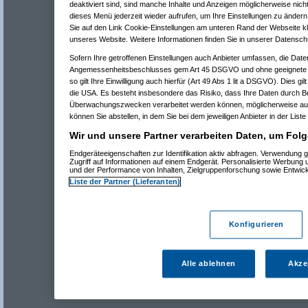
deaktiviert sind, sind manche Inhalte und Anzeigen möglicherweise nicht
dieses Menü jederzeit wieder aufrufen, um Ihre Einstellungen zu ändern 
Sie auf den Link Cookie-Einstellungen am unteren Rand der Webseite kli
unseres Website. Weitere Informationen finden Sie in unserer Datensch
Sofern Ihre getroffenen Einstellungen auch Anbieter umfassen, die Daten
Angemessenheitsbeschlusses gem Art 45 DSGVO und ohne geeignete G
so gilt Ihre Einwilligung auch hierfür (Art 49 Abs 1 lit a DSGVO). Dies gi
die USA. Es besteht insbesondere das Risiko, dass Ihre Daten durch B
Überwachungszwecken verarbeitet werden können, möglicherweise auc
können Sie abstellen, in dem Sie bei dem jeweiligen Anbieter in der Liste
Wir und unsere Partner verarbeiten Daten, um Folg
Endgeräteeigenschaften zur Identifikation aktiv abfragen. Verwendung 
Zugriff auf Informationen auf einem Endgerät. Personalisierte Werbung
und der Performance von Inhalten, Zielgruppenforschung sowie Entwic
Liste der Partner (Lieferanten)
Konfigurieren
Alle ablehnen
Akze