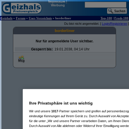
Impressum
|
Werbung
Geizhals
»
Forum
»
User-Verzeichnis
» borderliner
Top-100
|
Fresh-100
Du bist nicht angemeldet. [
Login/Registrieren
]
borderliner
Nur für angemeldete User sichtbar.
Gesperrt bis:
19.01.2038, 04:14 Uhr
Ihre Privatsphäre ist uns wichtig
Wir und unsere
1017
-Partner speichern und greifen auf personenbezo
eindeutige Kennungen auf Ihrem Gerät zu. Durch Auswahl von Akzeptier
für die unter „Wir und unsere Partner verarbeiten Daten, um Ihnen Dien
Durch Auswahl von Alle ablehnen oder Widerruf Ihrer Einwilligung werde