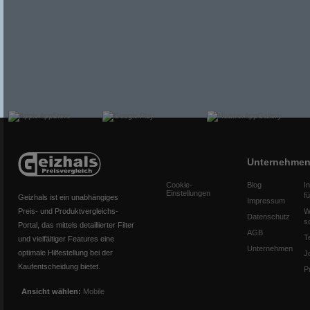
Unternehme
Cookie-
Blog
I
Einstellungen
f
Geizhals ist ein unabhängiges
Impressum
Preis- und Produktvergleichs-
W
Datenschutz
s
Portal, das mittels detaillierter Filter
AGB
T
und vielfältiger Features eine
Unternehmen
optimale Hilfestellung bei der
J
Kaufentscheidung bietet.
P
Ansicht wählen:
Mobile