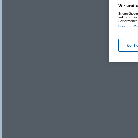
Wir und u
Endgeräteeig
auf Informat
Performance 
Liste der Pa
Konfi