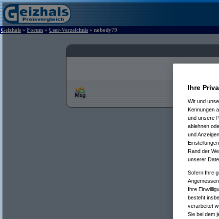
Geizhals
»
Forum
»
User-Verzeichnis
» nobody79
Ihre Priv
Wir und uns
Kennungen au
und unsere P
ablehnen oder
und Anzeigen
Einstellungen
Rand der Webs
unserer Date
Sofern Ihre g
Angemessenhe
Ihre Einwilli
besteht insb
verarbeitet 
Sie bei dem j