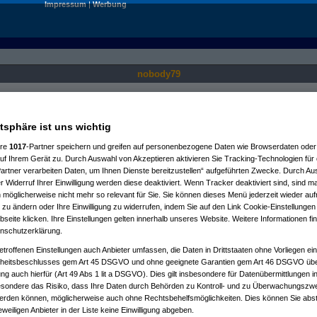
Impressum
|
Werbung
nobody79
Nur für angemeldete User sichtbar.
atsphäre ist uns wichtig
ere
1017
-Partner speichern und greifen auf personenbezogene Daten wie Browserdaten oder 
f Ihrem Gerät zu. Durch Auswahl von Akzeptieren aktivieren Sie Tracking-Technologien für d
artner verarbeiten Daten, um Ihnen Dienste bereitzustellen“ aufgeführten Zwecke. Durch Aus
 Widerruf Ihrer Einwilligung werden diese deaktiviert. Wenn Tracker deaktiviert sind, sind m
 möglicherweise nicht mehr so relevant für Sie. Sie können dieses Menü jederzeit wieder auf
 zu ändern oder Ihre Einwilligung zu widerrufen, indem Sie auf den Link Cookie-Einstellunge
eite klicken. Ihre Einstellungen gelten innerhalb unseres Website. Weitere Informationen fin
nschutzerklärung.
etroffenen Einstellungen auch Anbieter umfassen, die Daten in Drittstaaten ohne Vorliegen ei
itsbeschlusses gem Art 45 DSGVO und ohne geeignete Garantien gem Art 46 DSGVO übermi
gung auch hierfür (Art 49 Abs 1 lit a DSGVO). Dies gilt insbesondere für Datenübermittlungen i
esondere das Risiko, dass Ihre Daten durch Behörden zu Kontroll- und zu Überwachungsz
werden können, möglicherweise auch ohne Rechtsbehelfsmöglichkeiten. Dies können Sie abst
eweiligen Anbieter in der Liste keine Einwilligung abgeben.