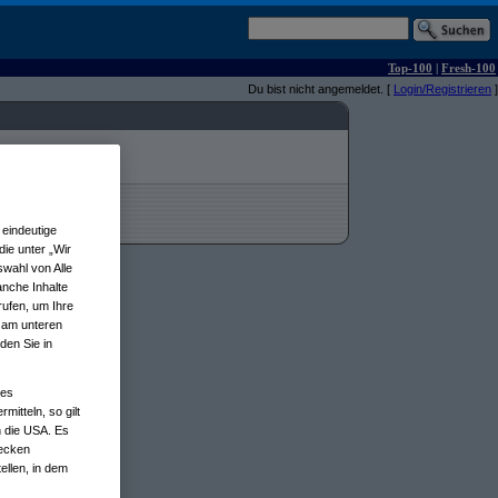
Top-100
|
Fresh-100
Du bist nicht angemeldet. [
Login/Registrieren
]
eindeutige
ie unter „Wir
wahl von Alle
anche Inhalte
rufen, um Ihre
n am unteren
den Sie in
nes
tteln, so gilt
n die USA. Es
wecken
ellen, in dem