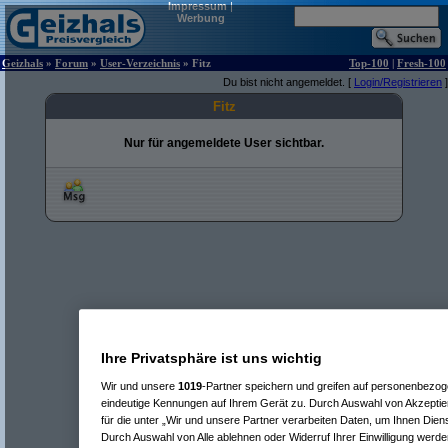
Impressum
|
Werbung
Geizhals
»
Forum
»
User-Verzeichnis
» Fitz
Top-100
|
Fresh-100
Du bist nicht angemeldet. [
Login/Registrieren
]
Fitz
Nur für angemeldete User sichtbar.
Ihre Privatsphäre ist uns wichtig
Wir und unsere
1019
-Partner speichern und greifen auf personenbezo
eindeutige Kennungen auf Ihrem Gerät zu. Durch Auswahl von Akzeptier
für die unter „Wir und unsere Partner verarbeiten Daten, um Ihnen Dien
Durch Auswahl von Alle ablehnen oder Widerruf Ihrer Einwilligung werde