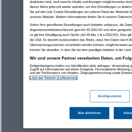
deaktiviert sind, sind manche Inhalte und Anzeigen möglicherweise nicht
dieses Menü jederzeit wieder aufrufen, um Ihre Einstellungen zu ändern 
Sie auf den Link Cookie-Einstellungen am unteren Rand der Webseite kli
unseres Website. Weitere Informationen finden Sie in unserer Datensch
Sofern Ihre getroffenen Einstellungen auch Anbieter umfassen, die Daten
Angemessenheitsbeschlusses gem Art 45 DSGVO und ohne geeignete G
so gilt Ihre Einwilligung auch hierfür (Art 49 Abs 1 lit a DSGVO). Dies gi
die USA. Es besteht insbesondere das Risiko, dass Ihre Daten durch B
Überwachungszwecken verarbeitet werden können, möglicherweise auc
können Sie abstellen, in dem Sie bei dem jeweiligen Anbieter in der Liste
Wir und unsere Partner verarbeiten Daten, um Folg
Endgeräteeigenschaften zur Identifikation aktiv abfragen. Verwendung 
Zugriff auf Informationen auf einem Endgerät. Personalisierte Werbung
und der Performance von Inhalten, Zielgruppenforschung sowie Entwic
Liste der Partner (Lieferanten)
Konfigurieren
Alle ablehnen
Akze