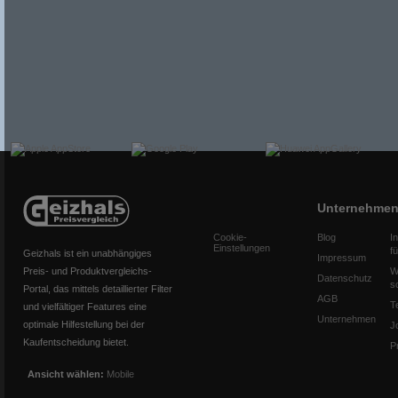
Unternehme
Cookie-
Blog
I
Einstellungen
f
Geizhals ist ein unabhängiges
Impressum
Preis- und Produktvergleichs-
W
Datenschutz
s
Portal, das mittels detaillierter Filter
AGB
T
und vielfältiger Features eine
Unternehmen
optimale Hilfestellung bei der
J
Kaufentscheidung bietet.
P
Ansicht wählen:
Mobile