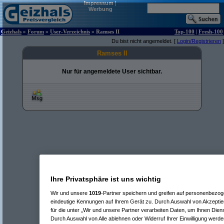
Impressum
|
Werbung
Geizhals
»
Forum
»
User-Verzeichnis
» Ramses II
Top-100
|
Fresh-100
Du bist nicht angemeldet. [
Login/Registrieren
]
Ramses II
Nur für angemeldete User sichtbar.
Ihre Privatsphäre ist uns wichtig
Wir und unsere
1019
-Partner speichern und greifen auf personenbezo
eindeutige Kennungen auf Ihrem Gerät zu. Durch Auswahl von Akzeptier
für die unter „Wir und unsere Partner verarbeiten Daten, um Ihnen Dien
Durch Auswahl von Alle ablehnen oder Widerruf Ihrer Einwilligung werde