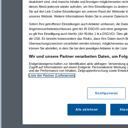
deaktiviert sind, sind manche Inhalte und Anzeigen möglicherweise nicht
dieses Menü jederzeit wieder aufrufen, um Ihre Einstellungen zu ändern 
Sie auf den Link Cookie-Einstellungen am unteren Rand der Webseite kli
unseres Website. Weitere Informationen finden Sie in unserer Datensch
Sofern Ihre getroffenen Einstellungen auch Anbieter umfassen, die Daten
Angemessenheitsbeschlusses gem Art 45 DSGVO und ohne geeignete G
so gilt Ihre Einwilligung auch hierfür (Art 49 Abs 1 lit a DSGVO). Dies gi
die USA. Es besteht insbesondere das Risiko, dass Ihre Daten durch B
Überwachungszwecken verarbeitet werden können, möglicherweise auc
können Sie abstellen, in dem Sie bei dem jeweiligen Anbieter in der Liste
Wir und unsere Partner verarbeiten Daten, um Folg
Endgeräteeigenschaften zur Identifikation aktiv abfragen. Verwendung 
Zugriff auf Informationen auf einem Endgerät. Personalisierte Werbung
und der Performance von Inhalten, Zielgruppenforschung sowie Entwic
Liste der Partner (Lieferanten)
Konfigurieren
Alle ablehnen
Akze