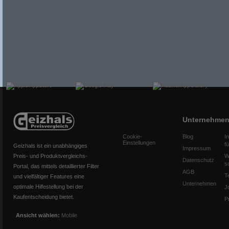
Unternehme
Cookie-
Blog
I
Einstellungen
f
Geizhals ist ein unabhängiges
Impressum
Preis- und Produktvergleichs-
W
Datenschutz
s
Portal, das mittels detaillierter Filter
AGB
T
und vielfältiger Features eine
Unternehmen
optimale Hilfestellung bei der
J
Kaufentscheidung bietet.
P
Ansicht wählen:
Mobile