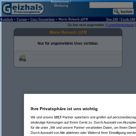
Impressum
|
Werbung
Geizhals
»
Forum
»
User-Verzeichnis
» Mario Reinsch @FB
Top-100
|
Fresh-100
Du bist nicht angemeldet. [
Login/Registrieren
]
Mario Reinsch @FB
Nur für angemeldete User sichtbar.
Ihre Privatsphäre ist uns wichtig
Wir und unsere
1017
-Partner speichern und greifen auf personenbezo
eindeutige Kennungen auf Ihrem Gerät zu. Durch Auswahl von Akzeptier
für die unter „Wir und unsere Partner verarbeiten Daten, um Ihnen Dien
Durch Auswahl von Alle ablehnen oder Widerruf Ihrer Einwilligung werde