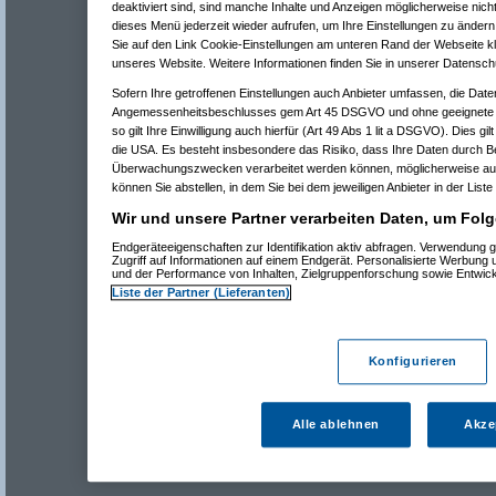
deaktiviert sind, sind manche Inhalte und Anzeigen möglicherweise nicht
dieses Menü jederzeit wieder aufrufen, um Ihre Einstellungen zu ändern 
Sie auf den Link Cookie-Einstellungen am unteren Rand der Webseite kli
unseres Website. Weitere Informationen finden Sie in unserer Datensch
Sofern Ihre getroffenen Einstellungen auch Anbieter umfassen, die Daten
Angemessenheitsbeschlusses gem Art 45 DSGVO und ohne geeignete G
so gilt Ihre Einwilligung auch hierfür (Art 49 Abs 1 lit a DSGVO). Dies gi
die USA. Es besteht insbesondere das Risiko, dass Ihre Daten durch B
Überwachungszwecken verarbeitet werden können, möglicherweise auc
können Sie abstellen, in dem Sie bei dem jeweiligen Anbieter in der Liste
Wir und unsere Partner verarbeiten Daten, um Folg
Endgeräteeigenschaften zur Identifikation aktiv abfragen. Verwendung 
Zugriff auf Informationen auf einem Endgerät. Personalisierte Werbung
und der Performance von Inhalten, Zielgruppenforschung sowie Entwic
Liste der Partner (Lieferanten)
Konfigurieren
Alle ablehnen
Akze