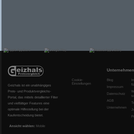
Unternehme
Cookie-
Blog
I
Einstellungen
f
Geizhals ist ein unabhängiges
Impressum
Preis- und Produktvergleichs-
W
Datenschutz
s
Portal, das mittels detaillierter Filter
AGB
T
und vielfältiger Features eine
Unternehmen
optimale Hilfestellung bei der
J
Kaufentscheidung bietet.
P
Ansicht wählen:
Mobile