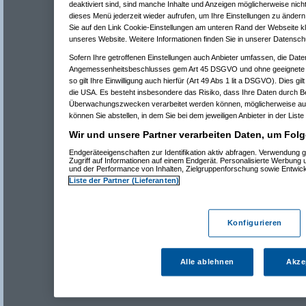
deaktiviert sind, sind manche Inhalte und Anzeigen möglicherweise nicht
dieses Menü jederzeit wieder aufrufen, um Ihre Einstellungen zu ändern 
Sie auf den Link Cookie-Einstellungen am unteren Rand der Webseite kli
unseres Website. Weitere Informationen finden Sie in unserer Datensch
Sofern Ihre getroffenen Einstellungen auch Anbieter umfassen, die Daten
Angemessenheitsbeschlusses gem Art 45 DSGVO und ohne geeignete G
so gilt Ihre Einwilligung auch hierfür (Art 49 Abs 1 lit a DSGVO). Dies gi
die USA. Es besteht insbesondere das Risiko, dass Ihre Daten durch B
Überwachungszwecken verarbeitet werden können, möglicherweise auc
können Sie abstellen, in dem Sie bei dem jeweiligen Anbieter in der Liste
Wir und unsere Partner verarbeiten Daten, um Folg
Endgeräteeigenschaften zur Identifikation aktiv abfragen. Verwendung 
Zugriff auf Informationen auf einem Endgerät. Personalisierte Werbung
und der Performance von Inhalten, Zielgruppenforschung sowie Entwic
Liste der Partner (Lieferanten)
Konfigurieren
Alle ablehnen
Akze