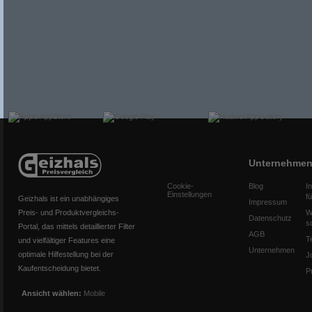
Unternehme
Cookie-
Blog
I
Einstellungen
f
Geizhals ist ein unabhängiges
Impressum
Preis- und Produktvergleichs-
W
Datenschutz
s
Portal, das mittels detaillierter Filter
AGB
T
und vielfältiger Features eine
Unternehmen
optimale Hilfestellung bei der
J
Kaufentscheidung bietet.
P
Ansicht wählen:
Mobile