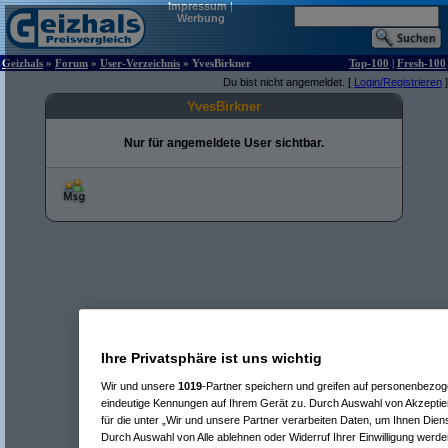
Impressum
|
Werbung
Geizhals
»
Forum
»
User-Verzeichnis
» YvesBirkner
Top-100
|
Fresh-100
Du bist nicht angemeldet. [
Login/Registrieren
]
YvesBirkner
Nur für angemeldete User sichtbar.
Ihre Privatsphäre ist uns wichtig
Wir und unsere
1019
-Partner speichern und greifen auf personenbezo
eindeutige Kennungen auf Ihrem Gerät zu. Durch Auswahl von Akzeptier
für die unter „Wir und unsere Partner verarbeiten Daten, um Ihnen Dien
Durch Auswahl von Alle ablehnen oder Widerruf Ihrer Einwilligung werde