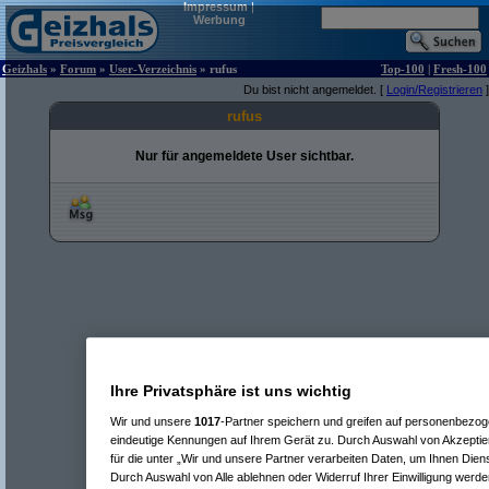
Impressum
|
Werbung
Geizhals
»
Forum
»
User-Verzeichnis
» rufus
Top-100
|
Fresh-100
Du bist nicht angemeldet. [
Login/Registrieren
]
rufus
Nur für angemeldete User sichtbar.
Ihre Privatsphäre ist uns wichtig
Wir und unsere
1017
-Partner speichern und greifen auf personenbezo
eindeutige Kennungen auf Ihrem Gerät zu. Durch Auswahl von Akzeptier
für die unter „Wir und unsere Partner verarbeiten Daten, um Ihnen Dien
Durch Auswahl von Alle ablehnen oder Widerruf Ihrer Einwilligung werde