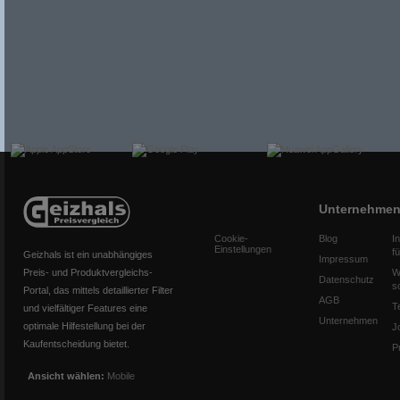
Unternehme
Cookie-
Blog
I
Einstellungen
f
Geizhals ist ein unabhängiges
Impressum
Preis- und Produktvergleichs-
W
Datenschutz
s
Portal, das mittels detaillierter Filter
AGB
T
und vielfältiger Features eine
Unternehmen
optimale Hilfestellung bei der
J
Kaufentscheidung bietet.
P
Ansicht wählen:
Mobile