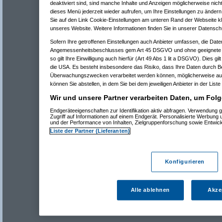
deaktiviert sind, sind manche Inhalte und Anzeigen möglicherweise nicht
dieses Menü jederzeit wieder aufrufen, um Ihre Einstellungen zu ändern 
Sie auf den Link Cookie-Einstellungen am unteren Rand der Webseite kli
unseres Website. Weitere Informationen finden Sie in unserer Datensch
Sofern Ihre getroffenen Einstellungen auch Anbieter umfassen, die Daten
Angemessenheitsbeschlusses gem Art 45 DSGVO und ohne geeignete G
so gilt Ihre Einwilligung auch hierfür (Art 49 Abs 1 lit a DSGVO). Dies gi
die USA. Es besteht insbesondere das Risiko, dass Ihre Daten durch B
Überwachungszwecken verarbeitet werden können, möglicherweise auc
können Sie abstellen, in dem Sie bei dem jeweiligen Anbieter in der Liste
Wir und unsere Partner verarbeiten Daten, um Folg
Endgeräteeigenschaften zur Identifikation aktiv abfragen. Verwendung 
Zugriff auf Informationen auf einem Endgerät. Personalisierte Werbung
und der Performance von Inhalten, Zielgruppenforschung sowie Entwic
Liste der Partner (Lieferanten)
Konfigurieren
Alle ablehnen
Akze