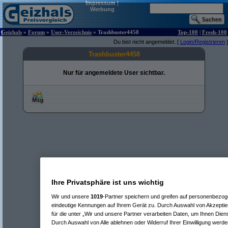
Impressum
|
Werbung
Geizhals
»
Forum
»
User-Verzeichnis
» Trashbuster4458
Top-100
|
Fresh-100
Du bist nicht angemeldet. [
Login/Registrieren
]
Trashbuster4458
Nur für angemeldete User sichtbar.
Ihre Privatsphäre ist uns wichtig
Wir und unsere
1019
-Partner speichern und greifen auf personenbezo
eindeutige Kennungen auf Ihrem Gerät zu. Durch Auswahl von Akzeptier
für die unter „Wir und unsere Partner verarbeiten Daten, um Ihnen Dien
Durch Auswahl von Alle ablehnen oder Widerruf Ihrer Einwilligung werde