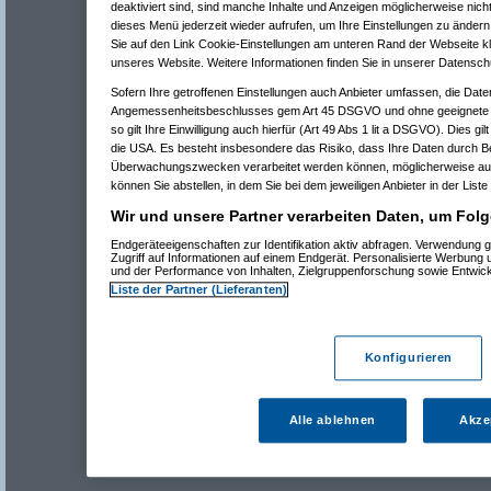
deaktiviert sind, sind manche Inhalte und Anzeigen möglicherweise nicht
dieses Menü jederzeit wieder aufrufen, um Ihre Einstellungen zu ändern 
Sie auf den Link Cookie-Einstellungen am unteren Rand der Webseite kli
unseres Website. Weitere Informationen finden Sie in unserer Datensch
Sofern Ihre getroffenen Einstellungen auch Anbieter umfassen, die Daten
Angemessenheitsbeschlusses gem Art 45 DSGVO und ohne geeignete G
so gilt Ihre Einwilligung auch hierfür (Art 49 Abs 1 lit a DSGVO). Dies gi
die USA. Es besteht insbesondere das Risiko, dass Ihre Daten durch B
Überwachungszwecken verarbeitet werden können, möglicherweise auc
können Sie abstellen, in dem Sie bei dem jeweiligen Anbieter in der Liste
Wir und unsere Partner verarbeiten Daten, um Folg
Endgeräteeigenschaften zur Identifikation aktiv abfragen. Verwendung 
Zugriff auf Informationen auf einem Endgerät. Personalisierte Werbung
und der Performance von Inhalten, Zielgruppenforschung sowie Entwic
Liste der Partner (Lieferanten)
Konfigurieren
Alle ablehnen
Akze