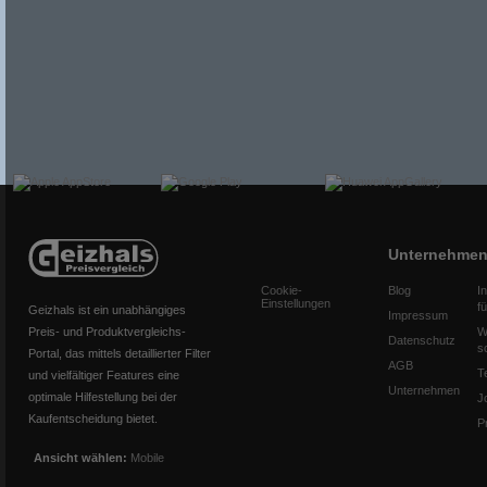
Unternehme
Cookie-
Blog
I
Einstellungen
f
Geizhals ist ein unabhängiges
Impressum
Preis- und Produktvergleichs-
W
Datenschutz
s
Portal, das mittels detaillierter Filter
AGB
T
und vielfältiger Features eine
Unternehmen
optimale Hilfestellung bei der
J
Kaufentscheidung bietet.
P
Ansicht wählen:
Mobile