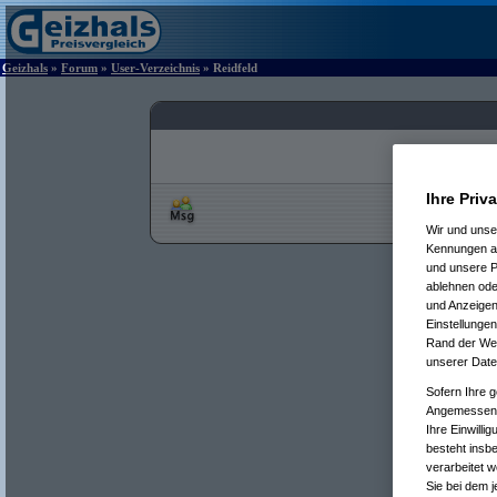
Geizhals
»
Forum
»
User-Verzeichnis
» Reidfeld
Ihre Priv
Wir und uns
Kennungen au
und unsere P
ablehnen oder
und Anzeigen
Einstellungen
Rand der Webs
unserer Date
Sofern Ihre g
Angemessenhe
Ihre Einwilli
besteht insb
verarbeitet 
Sie bei dem j