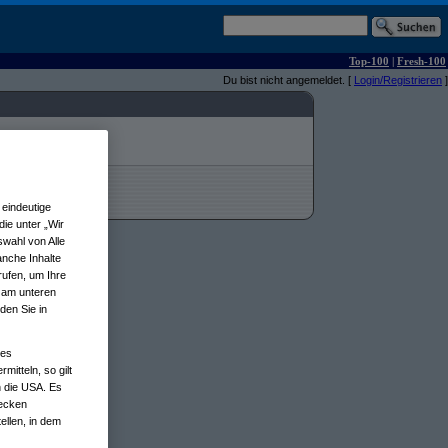
Top-100
|
Fresh-100
Du bist nicht angemeldet. [
Login/Registrieren
]
eindeutige
ie unter „Wir
wahl von Alle
anche Inhalte
rufen, um Ihre
n am unteren
den Sie in
nes
tteln, so gilt
n die USA. Es
wecken
ellen, in dem