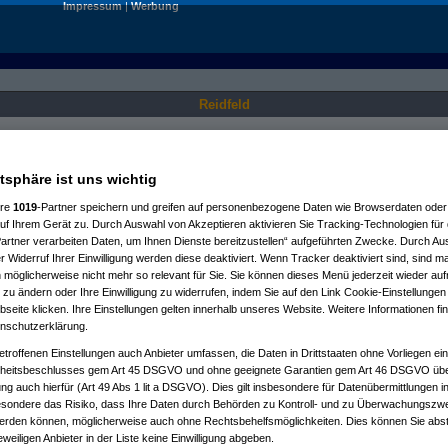
Impressum
|
Werbung
Reidfeld
Nur für angemeldete User sichtbar.
atsphäre ist uns wichtig
ere
1019
-Partner speichern und greifen auf personenbezogene Daten wie Browserdaten oder 
f Ihrem Gerät zu. Durch Auswahl von Akzeptieren aktivieren Sie Tracking-Technologien für d
artner verarbeiten Daten, um Ihnen Dienste bereitzustellen“ aufgeführten Zwecke. Durch Aus
 Widerruf Ihrer Einwilligung werden diese deaktiviert. Wenn Tracker deaktiviert sind, sind m
 möglicherweise nicht mehr so relevant für Sie. Sie können dieses Menü jederzeit wieder auf
 zu ändern oder Ihre Einwilligung zu widerrufen, indem Sie auf den Link Cookie-Einstellunge
eite klicken. Ihre Einstellungen gelten innerhalb unseres Website. Weitere Informationen fin
nschutzerklärung.
etroffenen Einstellungen auch Anbieter umfassen, die Daten in Drittstaaten ohne Vorliegen ei
itsbeschlusses gem Art 45 DSGVO und ohne geeignete Garantien gem Art 46 DSGVO übermi
gung auch hierfür (Art 49 Abs 1 lit a DSGVO). Dies gilt insbesondere für Datenübermittlungen i
esondere das Risiko, dass Ihre Daten durch Behörden zu Kontroll- und zu Überwachungsz
werden können, möglicherweise auch ohne Rechtsbehelfsmöglichkeiten. Dies können Sie abst
eweiligen Anbieter in der Liste keine Einwilligung abgeben.