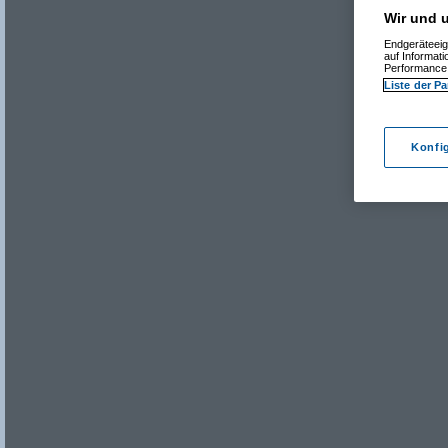
Wir und u
Endgeräteeig
auf Informat
Performance 
Liste der Pa
Konfi