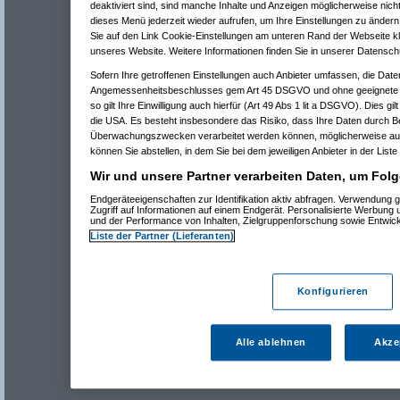
deaktiviert sind, sind manche Inhalte und Anzeigen möglicherweise nicht
dieses Menü jederzeit wieder aufrufen, um Ihre Einstellungen zu ändern 
Sie auf den Link Cookie-Einstellungen am unteren Rand der Webseite kli
unseres Website. Weitere Informationen finden Sie in unserer Datensch
Sofern Ihre getroffenen Einstellungen auch Anbieter umfassen, die Daten
Angemessenheitsbeschlusses gem Art 45 DSGVO und ohne geeignete G
so gilt Ihre Einwilligung auch hierfür (Art 49 Abs 1 lit a DSGVO). Dies gi
die USA. Es besteht insbesondere das Risiko, dass Ihre Daten durch B
Überwachungszwecken verarbeitet werden können, möglicherweise auc
können Sie abstellen, in dem Sie bei dem jeweiligen Anbieter in der Liste
Wir und unsere Partner verarbeiten Daten, um Folg
Endgeräteeigenschaften zur Identifikation aktiv abfragen. Verwendung 
Zugriff auf Informationen auf einem Endgerät. Personalisierte Werbung
und der Performance von Inhalten, Zielgruppenforschung sowie Entwic
Liste der Partner (Lieferanten)
Konfigurieren
Alle ablehnen
Akze