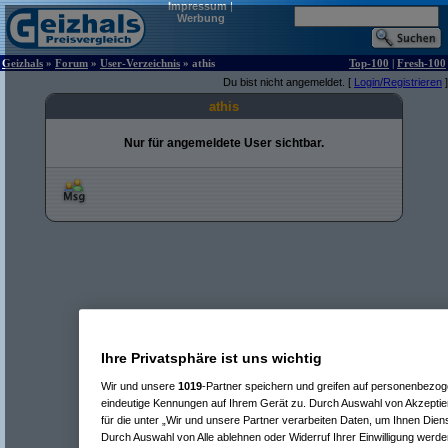
Impressum
|
Werbung
Geizhals
»
Forum
»
User-Verzeichnis
» athis
Top-100
|
Fresh-100
Du bist nicht angemeldet. [
Login/Registrieren
]
athis
Nur für angemeldete User sichtbar.
Ihre Privatsphäre ist uns wichtig
Wir und unsere
1019
-Partner speichern und greifen auf personenbezo
eindeutige Kennungen auf Ihrem Gerät zu. Durch Auswahl von Akzeptier
für die unter „Wir und unsere Partner verarbeiten Daten, um Ihnen Dien
Durch Auswahl von Alle ablehnen oder Widerruf Ihrer Einwilligung werde