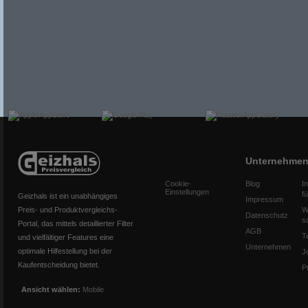
Unternehme
Cookie-
Blog
I
Einstellungen
f
Geizhals ist ein unabhängiges
Impressum
Preis- und Produktvergleichs-
W
Datenschutz
s
Portal, das mittels detaillierter Filter
AGB
T
und vielfältiger Features eine
Unternehmen
optimale Hilfestellung bei der
J
Kaufentscheidung bietet.
P
Ansicht wählen:
Mobile