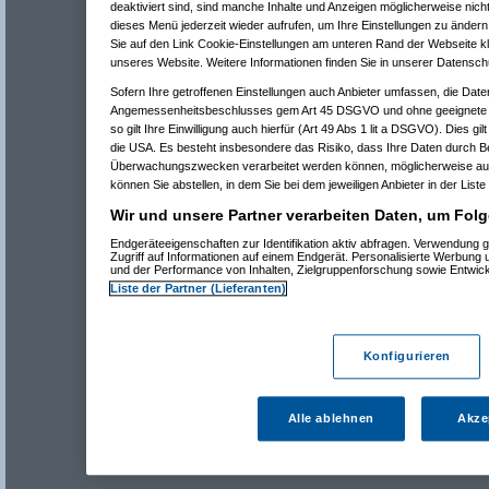
deaktiviert sind, sind manche Inhalte und Anzeigen möglicherweise nicht
dieses Menü jederzeit wieder aufrufen, um Ihre Einstellungen zu ändern 
Sie auf den Link Cookie-Einstellungen am unteren Rand der Webseite kli
unseres Website. Weitere Informationen finden Sie in unserer Datensch
Sofern Ihre getroffenen Einstellungen auch Anbieter umfassen, die Daten
Angemessenheitsbeschlusses gem Art 45 DSGVO und ohne geeignete G
so gilt Ihre Einwilligung auch hierfür (Art 49 Abs 1 lit a DSGVO). Dies gi
die USA. Es besteht insbesondere das Risiko, dass Ihre Daten durch B
Überwachungszwecken verarbeitet werden können, möglicherweise auc
können Sie abstellen, in dem Sie bei dem jeweiligen Anbieter in der Liste
Wir und unsere Partner verarbeiten Daten, um Folg
Endgeräteeigenschaften zur Identifikation aktiv abfragen. Verwendung 
Zugriff auf Informationen auf einem Endgerät. Personalisierte Werbung
und der Performance von Inhalten, Zielgruppenforschung sowie Entwic
Liste der Partner (Lieferanten)
Konfigurieren
Alle ablehnen
Akze