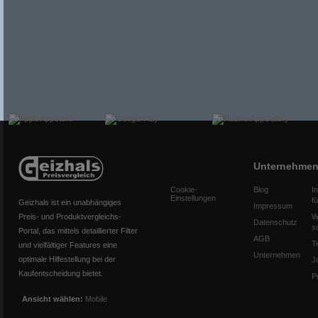
Unternehme
Cookie-
Blog
I
Einstellungen
f
Geizhals ist ein unabhängiges
Impressum
Preis- und Produktvergleichs-
W
Datenschutz
s
Portal, das mittels detaillierter Filter
AGB
T
und vielfältiger Features eine
Unternehmen
optimale Hilfestellung bei der
J
Kaufentscheidung bietet.
P
Ansicht wählen:
Mobile