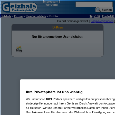
Impressum
|
Werbung
Geizhals
»
Forum
»
User-Verzeichnis
» DrKiss
Top-100
|
Fresh-100
Du bist nicht angemeldet. [
Login/Registrieren
]
DrKiss
Nur für angemeldete User sichtbar.
Ihre Privatsphäre ist uns wichtig
Wir und unsere
1019
-Partner speichern und greifen auf personenbezo
eindeutige Kennungen auf Ihrem Gerät zu. Durch Auswahl von Akzeptier
für die unter „Wir und unsere Partner verarbeiten Daten, um Ihnen Dien
Durch Auswahl von Alle ablehnen oder Widerruf Ihrer Einwilligung werde