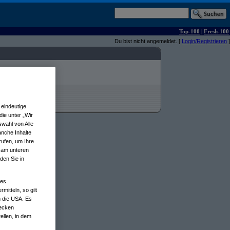
Top-100
|
Fresh-100
Du bist nicht angemeldet. [
Login/Registrieren
]
eindeutige
ie unter „Wir
wahl von Alle
anche Inhalte
rufen, um Ihre
n am unteren
den Sie in
nes
tteln, so gilt
n die USA. Es
wecken
ellen, in dem