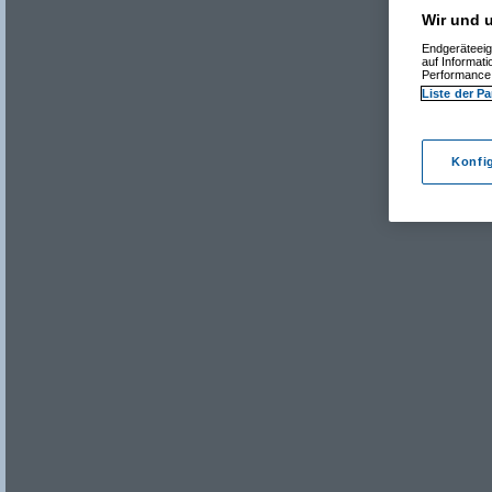
Wir und u
Endgeräteeig
auf Informat
Performance 
Liste der Pa
Konfi