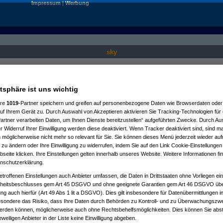
Impressum
|
Werbung
sky
Nur für angemeldete User sichtbar.
atsphäre ist uns wichtig
ere
1019
-Partner speichern und greifen auf personenbezogene Daten wie Browserdaten oder 
f Ihrem Gerät zu. Durch Auswahl von Akzeptieren aktivieren Sie Tracking-Technologien für d
artner verarbeiten Daten, um Ihnen Dienste bereitzustellen“ aufgeführten Zwecke. Durch Aus
 Widerruf Ihrer Einwilligung werden diese deaktiviert. Wenn Tracker deaktiviert sind, sind m
 möglicherweise nicht mehr so relevant für Sie. Sie können dieses Menü jederzeit wieder auf
 zu ändern oder Ihre Einwilligung zu widerrufen, indem Sie auf den Link Cookie-Einstellunge
eite klicken. Ihre Einstellungen gelten innerhalb unseres Website. Weitere Informationen fin
nschutzerklärung.
etroffenen Einstellungen auch Anbieter umfassen, die Daten in Drittstaaten ohne Vorliegen ei
itsbeschlusses gem Art 45 DSGVO und ohne geeignete Garantien gem Art 46 DSGVO übermi
gung auch hierfür (Art 49 Abs 1 lit a DSGVO). Dies gilt insbesondere für Datenübermittlungen i
esondere das Risiko, dass Ihre Daten durch Behörden zu Kontroll- und zu Überwachungsz
werden können, möglicherweise auch ohne Rechtsbehelfsmöglichkeiten. Dies können Sie abst
eweiligen Anbieter in der Liste keine Einwilligung abgeben.