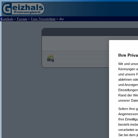
Geizhals
»
Forum
»
User-Verzeichnis
» sky
Ihre Priv
Wir und uns
Kennungen au
und unsere P
ablehnen oder
und Anzeigen
Einstellungen
Rand der Webs
unserer Date
Sofern Ihre g
Angemessenhe
Ihre Einwilli
besteht insb
verarbeitet 
Sie bei dem j