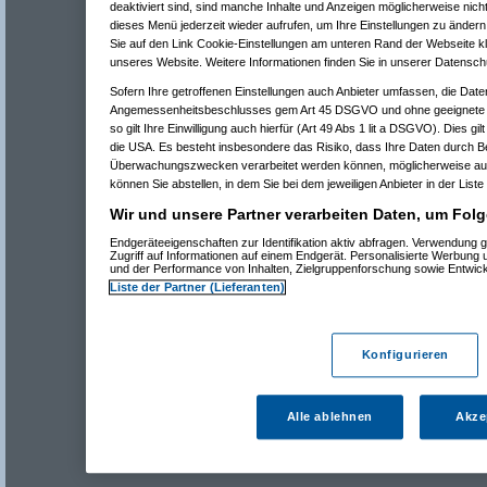
deaktiviert sind, sind manche Inhalte und Anzeigen möglicherweise nicht
dieses Menü jederzeit wieder aufrufen, um Ihre Einstellungen zu ändern 
Sie auf den Link Cookie-Einstellungen am unteren Rand der Webseite kli
unseres Website. Weitere Informationen finden Sie in unserer Datensch
Sofern Ihre getroffenen Einstellungen auch Anbieter umfassen, die Daten
Angemessenheitsbeschlusses gem Art 45 DSGVO und ohne geeignete G
so gilt Ihre Einwilligung auch hierfür (Art 49 Abs 1 lit a DSGVO). Dies gi
die USA. Es besteht insbesondere das Risiko, dass Ihre Daten durch B
Überwachungszwecken verarbeitet werden können, möglicherweise auc
können Sie abstellen, in dem Sie bei dem jeweiligen Anbieter in der Liste
Wir und unsere Partner verarbeiten Daten, um Folg
Endgeräteeigenschaften zur Identifikation aktiv abfragen. Verwendung 
Zugriff auf Informationen auf einem Endgerät. Personalisierte Werbung
und der Performance von Inhalten, Zielgruppenforschung sowie Entwic
Liste der Partner (Lieferanten)
Konfigurieren
Alle ablehnen
Akze