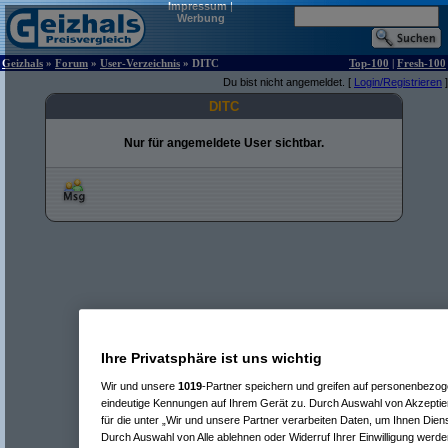
Impressum
|
Werbung
Geizhals
»
Forum
»
User-Verzeichnis
» DITC
Top-100
|
Fresh-100
Du bist nicht angemeldet. [
Login/Registrieren
]
DITC
Nur für angemeldete User sichtbar.
Ihre Privatsphäre ist uns wichtig
Wir und unsere
1019
-Partner speichern und greifen auf personenbezo
eindeutige Kennungen auf Ihrem Gerät zu. Durch Auswahl von Akzeptier
für die unter „Wir und unsere Partner verarbeiten Daten, um Ihnen Dien
Durch Auswahl von Alle ablehnen oder Widerruf Ihrer Einwilligung werde