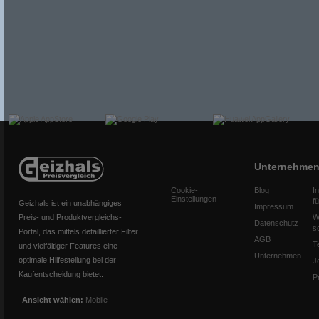
Unternehme
Cookie-
Blog
I
Einstellungen
f
Geizhals ist ein unabhängiges
Impressum
Preis- und Produktvergleichs-
W
Datenschutz
s
Portal, das mittels detaillierter Filter
AGB
T
und vielfältiger Features eine
Unternehmen
optimale Hilfestellung bei der
J
Kaufentscheidung bietet.
P
Ansicht wählen:
Mobile