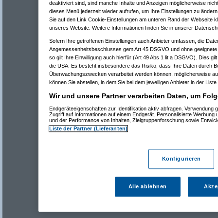
deaktiviert sind, sind manche Inhalte und Anzeigen möglicherweise nicht
dieses Menü jederzeit wieder aufrufen, um Ihre Einstellungen zu ändern 
Sie auf den Link Cookie-Einstellungen am unteren Rand der Webseite kli
unseres Website. Weitere Informationen finden Sie in unserer Datensch
Sofern Ihre getroffenen Einstellungen auch Anbieter umfassen, die Daten
Angemessenheitsbeschlusses gem Art 45 DSGVO und ohne geeignete G
so gilt Ihre Einwilligung auch hierfür (Art 49 Abs 1 lit a DSGVO). Dies gi
die USA. Es besteht insbesondere das Risiko, dass Ihre Daten durch B
Überwachungszwecken verarbeitet werden können, möglicherweise auc
können Sie abstellen, in dem Sie bei dem jeweiligen Anbieter in der Liste
Wir und unsere Partner verarbeiten Daten, um Folg
Endgeräteeigenschaften zur Identifikation aktiv abfragen. Verwendung 
Zugriff auf Informationen auf einem Endgerät. Personalisierte Werbung
und der Performance von Inhalten, Zielgruppenforschung sowie Entwic
Liste der Partner (Lieferanten)
Konfigurieren
Alle ablehnen
Akze