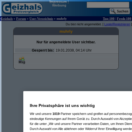
Impressum
|
Werbung
Geizhals
»
Forum
»
User-Verzeichnis
» muhrly
Top-100
|
Fresh-100
Du bist nicht angemeldet. [
Login/Registrieren
]
muhrly
Nur für angemeldete User sichtbar.
Gesperrt bis:
19.01.2038, 04:14 Uhr
Ihre Privatsphäre ist uns wichtig
Wir und unsere
1019
-Partner speichern und greifen auf personenbezo
eindeutige Kennungen auf Ihrem Gerät zu. Durch Auswahl von Akzeptier
für die unter „Wir und unsere Partner verarbeiten Daten, um Ihnen Dien
Durch Auswahl von Alle ablehnen oder Widerruf Ihrer Einwilligung werde