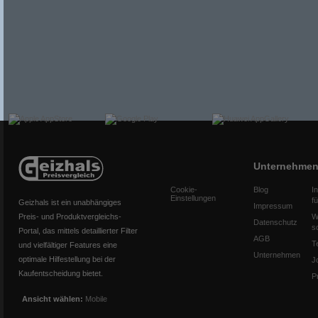
Unternehme
Cookie-
Blog
I
Einstellungen
f
Geizhals ist ein unabhängiges
Impressum
Preis- und Produktvergleichs-
W
Datenschutz
s
Portal, das mittels detaillierter Filter
AGB
T
und vielfältiger Features eine
Unternehmen
optimale Hilfestellung bei der
J
Kaufentscheidung bietet.
P
Ansicht wählen:
Mobile