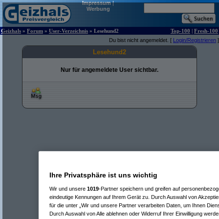
Impressum
|
Werbung
Geizhals
»
Forum
»
User-Verzeichnis
» Lesehund2
Top-100
|
Fresh-100
Du bist nicht angemeldet. [
Login/Registrieren
]
Lesehund2
Nur für angemeldete User sichtbar.
Ihre Privatsphäre ist uns wichtig
Wir und unsere
1019
-Partner speichern und greifen auf personenbezo
eindeutige Kennungen auf Ihrem Gerät zu. Durch Auswahl von Akzeptier
für die unter „Wir und unsere Partner verarbeiten Daten, um Ihnen Dien
Durch Auswahl von Alle ablehnen oder Widerruf Ihrer Einwilligung werde