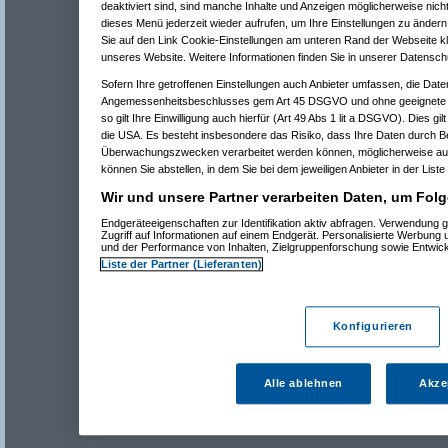
deaktiviert sind, sind manche Inhalte und Anzeigen möglicherweise nicht
dieses Menü jederzeit wieder aufrufen, um Ihre Einstellungen zu ändern 
Sie auf den Link Cookie-Einstellungen am unteren Rand der Webseite kli
unseres Website. Weitere Informationen finden Sie in unserer Datensch
Sofern Ihre getroffenen Einstellungen auch Anbieter umfassen, die Daten
Angemessenheitsbeschlusses gem Art 45 DSGVO und ohne geeignete G
so gilt Ihre Einwilligung auch hierfür (Art 49 Abs 1 lit a DSGVO). Dies gi
die USA. Es besteht insbesondere das Risiko, dass Ihre Daten durch B
Überwachungszwecken verarbeitet werden können, möglicherweise auc
können Sie abstellen, in dem Sie bei dem jeweiligen Anbieter in der Liste
Wir und unsere Partner verarbeiten Daten, um Folg
Endgeräteeigenschaften zur Identifikation aktiv abfragen. Verwendung 
Zugriff auf Informationen auf einem Endgerät. Personalisierte Werbung
und der Performance von Inhalten, Zielgruppenforschung sowie Entwic
Liste der Partner (Lieferanten)
Konfigurieren
Alle ablehnen
Akze