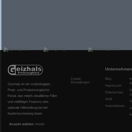
Unternehme
Cookie-
Blog
I
Einstellungen
f
Geizhals ist ein unabhängiges
Impressum
Preis- und Produktvergleichs-
W
Datenschutz
s
Portal, das mittels detaillierter Filter
AGB
T
und vielfältiger Features eine
Unternehmen
optimale Hilfestellung bei der
J
Kaufentscheidung bietet.
P
Ansicht wählen:
Mobile