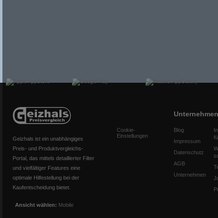
Unternehme
Cookie-
Blog
I
Einstellungen
f
Geizhals ist ein unabhängiges
Impressum
Preis- und Produktvergleichs-
W
Datenschutz
s
Portal, das mittels detaillierter Filter
AGB
T
und vielfältiger Features eine
Unternehmen
optimale Hilfestellung bei der
J
Kaufentscheidung bietet.
P
Ansicht wählen:
Mobile