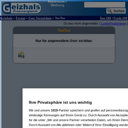
Impressum
|
Werbung
Geizhals
»
Forum
»
User-Verzeichnis
» TuxTux
Top-100
|
Fresh-100
Du bist nicht angemeldet. [
Login/Registrieren
]
TuxTux
Nur für angemeldete User sichtbar.
Ihre Privatsphäre ist uns wichtig
Wir und unsere
1019
-Partner speichern und greifen auf personenbezo
eindeutige Kennungen auf Ihrem Gerät zu. Durch Auswahl von Akzeptier
für die unter „Wir und unsere Partner verarbeiten Daten, um Ihnen Dien
Durch Auswahl von Alle ablehnen oder Widerruf Ihrer Einwilligung werde