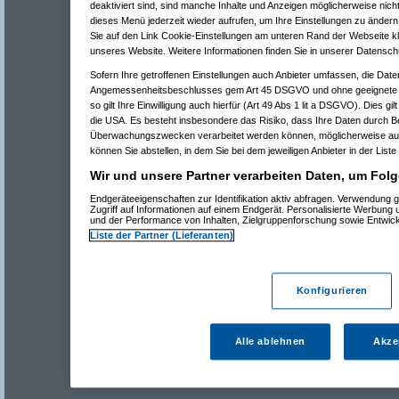
deaktiviert sind, sind manche Inhalte und Anzeigen möglicherweise nicht
dieses Menü jederzeit wieder aufrufen, um Ihre Einstellungen zu ändern 
Sie auf den Link Cookie-Einstellungen am unteren Rand der Webseite kli
unseres Website. Weitere Informationen finden Sie in unserer Datensch
Sofern Ihre getroffenen Einstellungen auch Anbieter umfassen, die Daten
Angemessenheitsbeschlusses gem Art 45 DSGVO und ohne geeignete G
so gilt Ihre Einwilligung auch hierfür (Art 49 Abs 1 lit a DSGVO). Dies gi
die USA. Es besteht insbesondere das Risiko, dass Ihre Daten durch B
Überwachungszwecken verarbeitet werden können, möglicherweise auc
können Sie abstellen, in dem Sie bei dem jeweiligen Anbieter in der Liste
Wir und unsere Partner verarbeiten Daten, um Folg
Endgeräteeigenschaften zur Identifikation aktiv abfragen. Verwendung 
Zugriff auf Informationen auf einem Endgerät. Personalisierte Werbung
und der Performance von Inhalten, Zielgruppenforschung sowie Entwic
Liste der Partner (Lieferanten)
Konfigurieren
Alle ablehnen
Akze