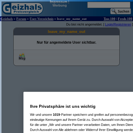
Impressum
|
Werbung
Geizhals
»
Forum
»
User-Verzeichnis
» leave_my_name_out
Top-100
|
Fresh-100
Du bist nicht angemeldet. [
Login/Registrieren
]
leave_my_name_out
Nur für angemeldete User sichtbar.
Ihre Privatsphäre ist uns wichtig
Wir und unsere
1019
-Partner speichern und greifen auf personenbezo
eindeutige Kennungen auf Ihrem Gerät zu. Durch Auswahl von Akzeptier
für die unter „Wir und unsere Partner verarbeiten Daten, um Ihnen Dien
Durch Auswahl von Alle ablehnen oder Widerruf Ihrer Einwilligung werde