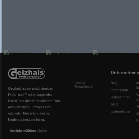
Unternehme
Cookie-
Blog
I
Einstellungen
f
Geizhals ist ein unabhängiges
Impressum
Preis- und Produktvergleichs-
W
Datenschutz
s
Portal, das mittels detaillierter Filter
AGB
T
und vielfältiger Features eine
Unternehmen
optimale Hilfestellung bei der
J
Kaufentscheidung bietet.
P
Ansicht wählen:
Mobile