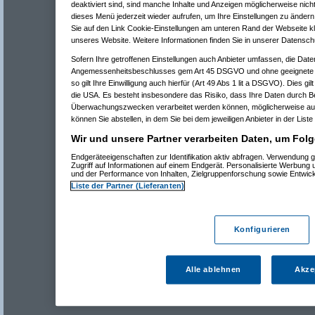
deaktiviert sind, sind manche Inhalte und Anzeigen möglicherweise nicht
dieses Menü jederzeit wieder aufrufen, um Ihre Einstellungen zu ändern 
Sie auf den Link Cookie-Einstellungen am unteren Rand der Webseite kli
unseres Website. Weitere Informationen finden Sie in unserer Datensch
Sofern Ihre getroffenen Einstellungen auch Anbieter umfassen, die Daten
Angemessenheitsbeschlusses gem Art 45 DSGVO und ohne geeignete G
so gilt Ihre Einwilligung auch hierfür (Art 49 Abs 1 lit a DSGVO). Dies gi
die USA. Es besteht insbesondere das Risiko, dass Ihre Daten durch B
Überwachungszwecken verarbeitet werden können, möglicherweise auc
können Sie abstellen, in dem Sie bei dem jeweiligen Anbieter in der Liste
Wir und unsere Partner verarbeiten Daten, um Folg
Endgeräteeigenschaften zur Identifikation aktiv abfragen. Verwendung 
Zugriff auf Informationen auf einem Endgerät. Personalisierte Werbung
und der Performance von Inhalten, Zielgruppenforschung sowie Entwic
Liste der Partner (Lieferanten)
Konfigurieren
Alle ablehnen
Akze