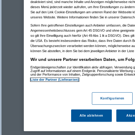
deaktiviert sind, sind manche Inhalte und Anzeigen möglicherweise nicht
dieses Menü jederzeit wieder aufrufen, um Ihre Einstellungen zu ändern 
Sie auf den Link Cookie-Einstellungen am unteren Rand der Webseite kli
unseres Website. Weitere Informationen finden Sie in unserer Datensch
Sofern Ihre getroffenen Einstellungen auch Anbieter umfassen, die Daten
Angemessenheitsbeschlusses gem Art 45 DSGVO und ohne geeignete G
so gilt Ihre Einwilligung auch hierfür (Art 49 Abs 1 lit a DSGVO). Dies gi
die USA. Es besteht insbesondere das Risiko, dass Ihre Daten durch B
Überwachungszwecken verarbeitet werden können, möglicherweise auc
können Sie abstellen, in dem Sie bei dem jeweiligen Anbieter in der Liste
Wir und unsere Partner verarbeiten Daten, um Folg
Endgeräteeigenschaften zur Identifikation aktiv abfragen. Verwendung 
Zugriff auf Informationen auf einem Endgerät. Personalisierte Werbung
und der Performance von Inhalten, Zielgruppenforschung sowie Entwic
Liste der Partner (Lieferanten)
Konfigurieren
Alle ablehnen
Akze