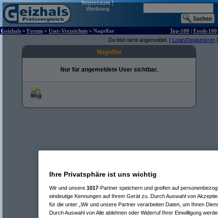
Impressum
|
Werbung
Geizhals
»
Forum
»
User-Verzeichnis
» Nagelfar
Top-100
|
Fresh-100
Du bist nicht angemeldet. [
Login/Registrieren
]
Nagelfar
Nur für angemeldete User sichtbar.
Ihre Privatsphäre ist uns wichtig
Wir und unsere
1017
-Partner speichern und greifen auf personenbezo
eindeutige Kennungen auf Ihrem Gerät zu. Durch Auswahl von Akzeptier
für die unter „Wir und unsere Partner verarbeiten Daten, um Ihnen Dien
Durch Auswahl von Alle ablehnen oder Widerruf Ihrer Einwilligung werde