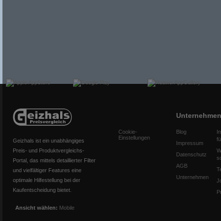
Unternehme
Cookie-
Blog
I
Einstellungen
f
Geizhals ist ein unabhängiges
Impressum
Preis- und Produktvergleichs-
W
Datenschutz
s
Portal, das mittels detaillierter Filter
AGB
T
und vielfältiger Features eine
Unternehmen
optimale Hilfestellung bei der
J
Kaufentscheidung bietet.
P
Ansicht wählen:
Mobile