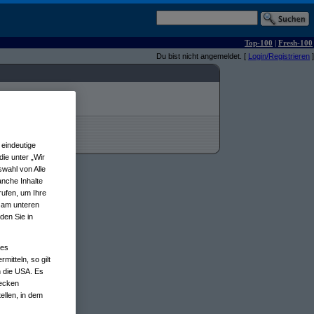
Top-100
|
Fresh-100
Du bist nicht angemeldet. [
Login/Registrieren
]
eindeutige
ie unter „Wir
wahl von Alle
anche Inhalte
rufen, um Ihre
n am unteren
den Sie in
nes
tteln, so gilt
n die USA. Es
wecken
ellen, in dem