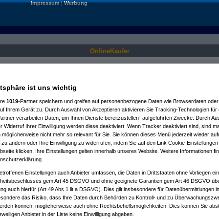
Impressum
|
Werbung
OnlineKaufer
Nur für angemeldete User sichtbar.
atsphäre ist uns wichtig
ere
1019
-Partner speichern und greifen auf personenbezogene Daten wie Browserdaten oder 
f Ihrem Gerät zu. Durch Auswahl von Akzeptieren aktivieren Sie Tracking-Technologien für d
artner verarbeiten Daten, um Ihnen Dienste bereitzustellen“ aufgeführten Zwecke. Durch Aus
 Widerruf Ihrer Einwilligung werden diese deaktiviert. Wenn Tracker deaktiviert sind, sind m
 möglicherweise nicht mehr so relevant für Sie. Sie können dieses Menü jederzeit wieder auf
 zu ändern oder Ihre Einwilligung zu widerrufen, indem Sie auf den Link Cookie-Einstellunge
eite klicken. Ihre Einstellungen gelten innerhalb unseres Website. Weitere Informationen fin
nschutzerklärung.
etroffenen Einstellungen auch Anbieter umfassen, die Daten in Drittstaaten ohne Vorliegen ei
itsbeschlusses gem Art 45 DSGVO und ohne geeignete Garantien gem Art 46 DSGVO übermi
gung auch hierfür (Art 49 Abs 1 lit a DSGVO). Dies gilt insbesondere für Datenübermittlungen i
esondere das Risiko, dass Ihre Daten durch Behörden zu Kontroll- und zu Überwachungsz
werden können, möglicherweise auch ohne Rechtsbehelfsmöglichkeiten. Dies können Sie abst
eweiligen Anbieter in der Liste keine Einwilligung abgeben.