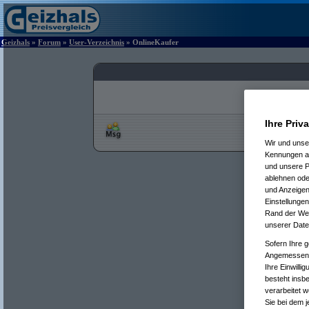
Geizhals
»
Forum
»
User-Verzeichnis
» OnlineKaufer
Ihre Priv
Wir und uns
Kennungen au
und unsere P
ablehnen oder
und Anzeigen
Einstellungen
Rand der Webs
unserer Date
Sofern Ihre g
Angemessenhe
Ihre Einwilli
besteht insb
verarbeitet 
Sie bei dem j