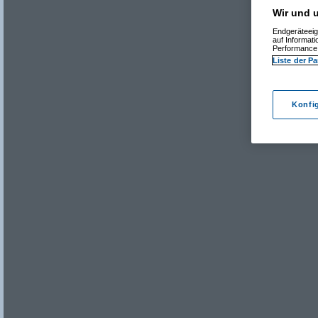
Wir und u
Endgeräteeig
auf Informat
Performance 
Liste der Pa
Konfi