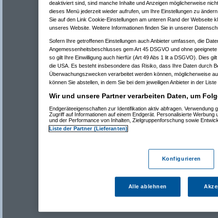
deaktiviert sind, sind manche Inhalte und Anzeigen möglicherweise nicht
dieses Menü jederzeit wieder aufrufen, um Ihre Einstellungen zu ändern 
Sie auf den Link Cookie-Einstellungen am unteren Rand der Webseite kli
unseres Website. Weitere Informationen finden Sie in unserer Datensch
Sofern Ihre getroffenen Einstellungen auch Anbieter umfassen, die Daten
Angemessenheitsbeschlusses gem Art 45 DSGVO und ohne geeignete G
so gilt Ihre Einwilligung auch hierfür (Art 49 Abs 1 lit a DSGVO). Dies gi
die USA. Es besteht insbesondere das Risiko, dass Ihre Daten durch B
Überwachungszwecken verarbeitet werden können, möglicherweise auc
können Sie abstellen, in dem Sie bei dem jeweiligen Anbieter in der Liste
Wir und unsere Partner verarbeiten Daten, um Folg
Endgeräteeigenschaften zur Identifikation aktiv abfragen. Verwendung 
Zugriff auf Informationen auf einem Endgerät. Personalisierte Werbung
und der Performance von Inhalten, Zielgruppenforschung sowie Entwic
Liste der Partner (Lieferanten)
Konfigurieren
Alle ablehnen
Akze