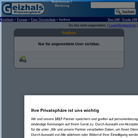
Impressum
|
Werbung
Geizhals
»
Forum
»
User-Verzeichnis
» hadron
Top-100
|
Fresh-100
Du bist nicht angemeldet. [
Login/Registrieren
]
hadron
Nur für angemeldete User sichtbar.
Ihre Privatsphäre ist uns wichtig
Wir und unsere
1017
-Partner speichern und greifen auf personenbezo
eindeutige Kennungen auf Ihrem Gerät zu. Durch Auswahl von Akzeptier
für die unter „Wir und unsere Partner verarbeiten Daten, um Ihnen Dien
Durch Auswahl von Alle ablehnen oder Widerruf Ihrer Einwilligung werde