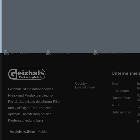
Unternehme
Cookie-
Blog
I
Einstellungen
f
Geizhals ist ein unabhängiges
Impressum
Preis- und Produktvergleichs-
W
Datenschutz
s
Portal, das mittels detaillierter Filter
AGB
T
und vielfältiger Features eine
Unternehmen
optimale Hilfestellung bei der
J
Kaufentscheidung bietet.
P
Ansicht wählen:
Mobile