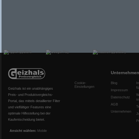
Unternehme
Cookie-
Blog
I
Einstellungen
f
Geizhals ist ein unabhängiges
Impressum
Preis- und Produktvergleichs-
W
Datenschutz
s
Portal, das mittels detaillierter Filter
AGB
T
und vielfältiger Features eine
Unternehmen
optimale Hilfestellung bei der
J
Kaufentscheidung bietet.
P
Ansicht wählen:
Mobile