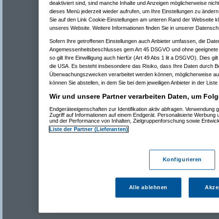
deaktiviert sind, sind manche Inhalte und Anzeigen möglicherweise nicht
dieses Menü jederzeit wieder aufrufen, um Ihre Einstellungen zu ändern 
Sie auf den Link Cookie-Einstellungen am unteren Rand der Webseite kli
unseres Website. Weitere Informationen finden Sie in unserer Datensch
Sofern Ihre getroffenen Einstellungen auch Anbieter umfassen, die Daten
Angemessenheitsbeschlusses gem Art 45 DSGVO und ohne geeignete G
so gilt Ihre Einwilligung auch hierfür (Art 49 Abs 1 lit a DSGVO). Dies gi
die USA. Es besteht insbesondere das Risiko, dass Ihre Daten durch B
Überwachungszwecken verarbeitet werden können, möglicherweise auc
können Sie abstellen, in dem Sie bei dem jeweiligen Anbieter in der Liste
Wir und unsere Partner verarbeiten Daten, um Folg
Endgeräteeigenschaften zur Identifikation aktiv abfragen. Verwendung 
Zugriff auf Informationen auf einem Endgerät. Personalisierte Werbung
und der Performance von Inhalten, Zielgruppenforschung sowie Entwic
Liste der Partner (Lieferanten)
Konfigurieren
Alle ablehnen
Akze