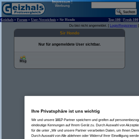
Impressum
|
Werbung
Geizhals
»
Forum
»
User-Verzeichnis
» Sir Hondo
Top-100
|
Fresh-100
Du bist nicht angemeldet. [
Login/Registrieren
]
Sir Hondo
Nur für angemeldete User sichtbar.
Ihre Privatsphäre ist uns wichtig
Wir und unsere
1017
-Partner speichern und greifen auf personenbezo
eindeutige Kennungen auf Ihrem Gerät zu. Durch Auswahl von Akzeptier
für die unter „Wir und unsere Partner verarbeiten Daten, um Ihnen Dien
Durch Auswahl von Alle ablehnen oder Widerruf Ihrer Einwilligung werde