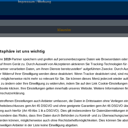
Impressum
|
Werbung
klausiw
Nur für angemeldete User sichtbar.
atsphäre ist uns wichtig
ere
1019
-Partner speichern und greifen auf personenbezogene Daten wie Browserdaten oder 
f Ihrem Gerät zu. Durch Auswahl von Akzeptieren aktivieren Sie Tracking-Technologien für d
artner verarbeiten Daten, um Ihnen Dienste bereitzustellen“ aufgeführten Zwecke. Durch Aus
 Widerruf Ihrer Einwilligung werden diese deaktiviert. Wenn Tracker deaktiviert sind, sind m
 möglicherweise nicht mehr so relevant für Sie. Sie können dieses Menü jederzeit wieder auf
 zu ändern oder Ihre Einwilligung zu widerrufen, indem Sie auf den Link Cookie-Einstellunge
eite klicken. Ihre Einstellungen gelten innerhalb unseres Website. Weitere Informationen fin
nschutzerklärung.
etroffenen Einstellungen auch Anbieter umfassen, die Daten in Drittstaaten ohne Vorliegen ei
itsbeschlusses gem Art 45 DSGVO und ohne geeignete Garantien gem Art 46 DSGVO übermi
gung auch hierfür (Art 49 Abs 1 lit a DSGVO). Dies gilt insbesondere für Datenübermittlungen i
esondere das Risiko, dass Ihre Daten durch Behörden zu Kontroll- und zu Überwachungsz
werden können, möglicherweise auch ohne Rechtsbehelfsmöglichkeiten. Dies können Sie abst
eweiligen Anbieter in der Liste keine Einwilligung abgeben.