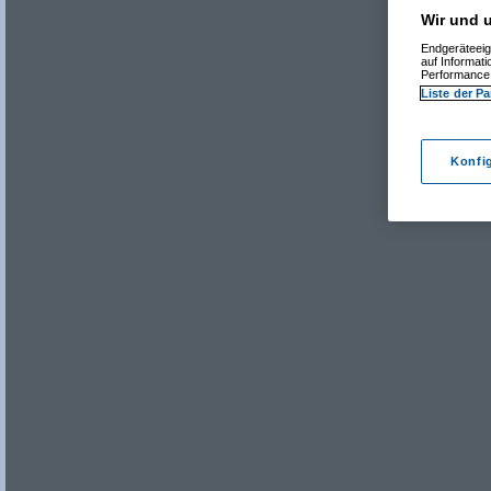
Wir und u
Endgeräteeig
auf Informat
Performance 
Liste der Pa
Konfi