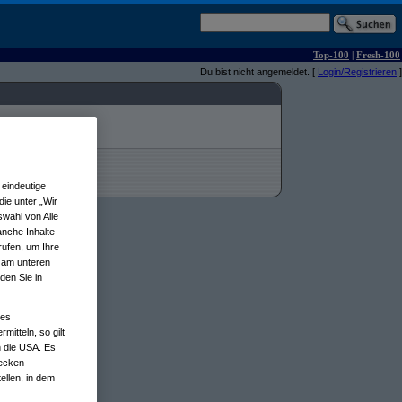
Top-100
|
Fresh-100
Du bist nicht angemeldet. [
Login/Registrieren
]
eindeutige
ie unter „Wir
wahl von Alle
anche Inhalte
rufen, um Ihre
n am unteren
den Sie in
nes
tteln, so gilt
n die USA. Es
wecken
ellen, in dem