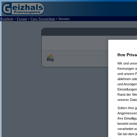
Geizhals
»
Forum
»
User-Verzeichnis
» klausiw
Ihre Priv
Wir und uns
Kennungen au
und unsere P
ablehnen oder
und Anzeigen
Einstellungen
Rand der Webs
unserer Date
Sofern Ihre g
Angemessenhe
Ihre Einwilli
besteht insb
verarbeitet 
Sie bei dem j