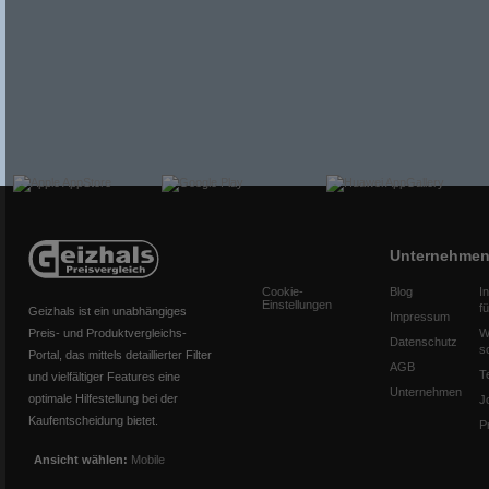
Unternehme
Cookie-
Blog
I
Einstellungen
f
Geizhals ist ein unabhängiges
Impressum
Preis- und Produktvergleichs-
W
Datenschutz
s
Portal, das mittels detaillierter Filter
AGB
T
und vielfältiger Features eine
Unternehmen
optimale Hilfestellung bei der
J
Kaufentscheidung bietet.
P
Ansicht wählen:
Mobile