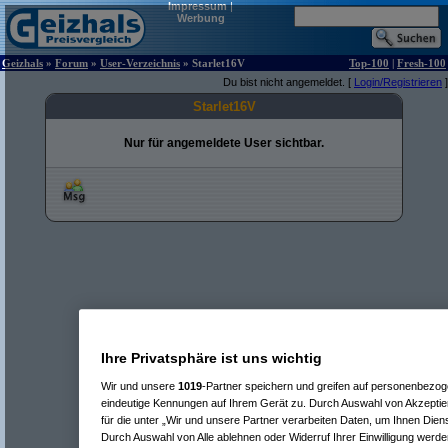
Impressum
|
Werbung
Geizhals
»
Forum
»
User-Verzeichnis
» Starlet16V
Top-100
|
Fresh-100
Du bist nicht angemeldet. [
Login/Registrieren
]
Starlet16V
Nur für angemeldete User sichtbar.
Ihre Privatsphäre ist uns wichtig
Wir und unsere
1019
-Partner speichern und greifen auf personenbezo
eindeutige Kennungen auf Ihrem Gerät zu. Durch Auswahl von Akzeptier
für die unter „Wir und unsere Partner verarbeiten Daten, um Ihnen Dien
Durch Auswahl von Alle ablehnen oder Widerruf Ihrer Einwilligung werde