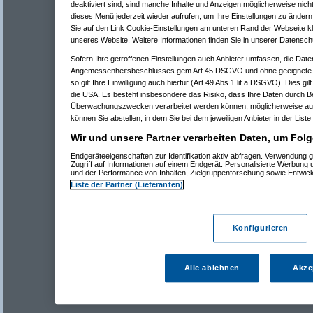
deaktiviert sind, sind manche Inhalte und Anzeigen möglicherweise nicht
dieses Menü jederzeit wieder aufrufen, um Ihre Einstellungen zu ändern 
Sie auf den Link Cookie-Einstellungen am unteren Rand der Webseite kli
unseres Website. Weitere Informationen finden Sie in unserer Datensch
Sofern Ihre getroffenen Einstellungen auch Anbieter umfassen, die Daten
Angemessenheitsbeschlusses gem Art 45 DSGVO und ohne geeignete G
so gilt Ihre Einwilligung auch hierfür (Art 49 Abs 1 lit a DSGVO). Dies gi
die USA. Es besteht insbesondere das Risiko, dass Ihre Daten durch B
Überwachungszwecken verarbeitet werden können, möglicherweise auc
können Sie abstellen, in dem Sie bei dem jeweiligen Anbieter in der Liste
Wir und unsere Partner verarbeiten Daten, um Folg
Endgeräteeigenschaften zur Identifikation aktiv abfragen. Verwendung 
Zugriff auf Informationen auf einem Endgerät. Personalisierte Werbung
und der Performance von Inhalten, Zielgruppenforschung sowie Entwic
Liste der Partner (Lieferanten)
Konfigurieren
Alle ablehnen
Akze