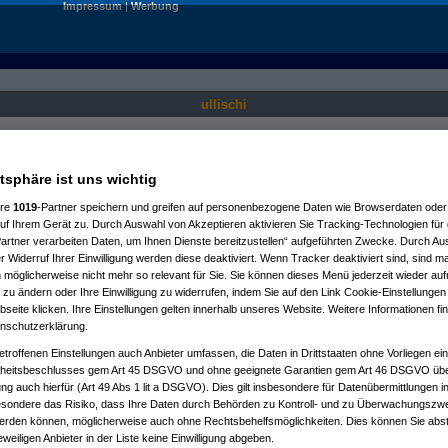
Impressum
|
Werbung
ullischi
Nur für angemeldete User sichtbar.
atsphäre ist uns wichtig
ere
1019
-Partner speichern und greifen auf personenbezogene Daten wie Browserdaten oder 
f Ihrem Gerät zu. Durch Auswahl von Akzeptieren aktivieren Sie Tracking-Technologien für d
artner verarbeiten Daten, um Ihnen Dienste bereitzustellen“ aufgeführten Zwecke. Durch Aus
 Widerruf Ihrer Einwilligung werden diese deaktiviert. Wenn Tracker deaktiviert sind, sind m
 möglicherweise nicht mehr so relevant für Sie. Sie können dieses Menü jederzeit wieder auf
 zu ändern oder Ihre Einwilligung zu widerrufen, indem Sie auf den Link Cookie-Einstellunge
eite klicken. Ihre Einstellungen gelten innerhalb unseres Website. Weitere Informationen fin
nschutzerklärung.
etroffenen Einstellungen auch Anbieter umfassen, die Daten in Drittstaaten ohne Vorliegen ei
itsbeschlusses gem Art 45 DSGVO und ohne geeignete Garantien gem Art 46 DSGVO übermi
gung auch hierfür (Art 49 Abs 1 lit a DSGVO). Dies gilt insbesondere für Datenübermittlungen i
esondere das Risiko, dass Ihre Daten durch Behörden zu Kontroll- und zu Überwachungsz
werden können, möglicherweise auch ohne Rechtsbehelfsmöglichkeiten. Dies können Sie abst
eweiligen Anbieter in der Liste keine Einwilligung abgeben.