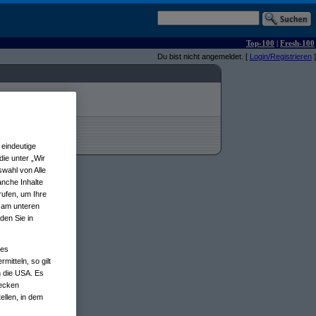
Top-100
|
Fresh-100
Du bist nicht angemeldet. [
Login/Registrieren
]
eindeutige
ie unter „Wir
wahl von Alle
anche Inhalte
rufen, um Ihre
n am unteren
den Sie in
nes
tteln, so gilt
n die USA. Es
wecken
ellen, in dem