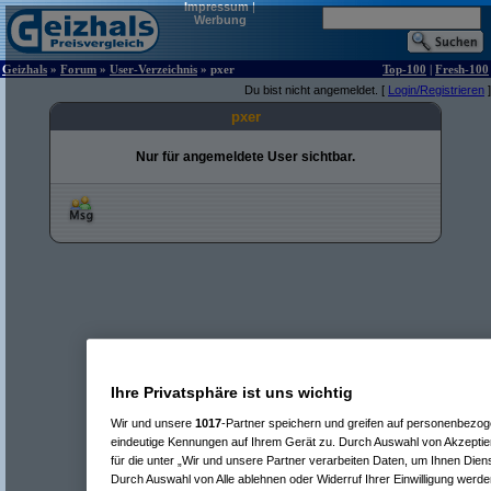
Impressum
|
Werbung
Geizhals
»
Forum
»
User-Verzeichnis
» pxer
Top-100
|
Fresh-100
Du bist nicht angemeldet. [
Login/Registrieren
]
pxer
Nur für angemeldete User sichtbar.
Ihre Privatsphäre ist uns wichtig
Wir und unsere
1017
-Partner speichern und greifen auf personenbezo
eindeutige Kennungen auf Ihrem Gerät zu. Durch Auswahl von Akzeptier
für die unter „Wir und unsere Partner verarbeiten Daten, um Ihnen Dien
Durch Auswahl von Alle ablehnen oder Widerruf Ihrer Einwilligung werde