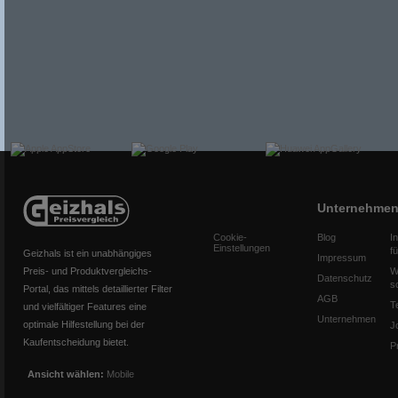
Unternehme
Cookie-
Blog
I
Einstellungen
f
Geizhals ist ein unabhängiges
Impressum
Preis- und Produktvergleichs-
W
Datenschutz
s
Portal, das mittels detaillierter Filter
AGB
T
und vielfältiger Features eine
Unternehmen
optimale Hilfestellung bei der
J
Kaufentscheidung bietet.
P
Ansicht wählen:
Mobile