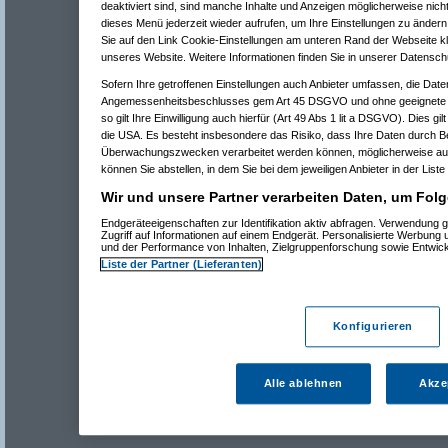
deaktiviert sind, sind manche Inhalte und Anzeigen möglicherweise nicht
dieses Menü jederzeit wieder aufrufen, um Ihre Einstellungen zu ändern 
Sie auf den Link Cookie-Einstellungen am unteren Rand der Webseite kli
unseres Website. Weitere Informationen finden Sie in unserer Datensch
Sofern Ihre getroffenen Einstellungen auch Anbieter umfassen, die Daten
Angemessenheitsbeschlusses gem Art 45 DSGVO und ohne geeignete G
so gilt Ihre Einwilligung auch hierfür (Art 49 Abs 1 lit a DSGVO). Dies gi
die USA. Es besteht insbesondere das Risiko, dass Ihre Daten durch B
Überwachungszwecken verarbeitet werden können, möglicherweise auc
können Sie abstellen, in dem Sie bei dem jeweiligen Anbieter in der Liste
Wir und unsere Partner verarbeiten Daten, um Folg
Endgeräteeigenschaften zur Identifikation aktiv abfragen. Verwendung 
Zugriff auf Informationen auf einem Endgerät. Personalisierte Werbung
und der Performance von Inhalten, Zielgruppenforschung sowie Entwic
Liste der Partner (Lieferanten)
Konfigurieren
Alle ablehnen
Akze