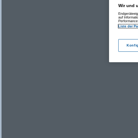
Wir und u
Endgeräteeig
auf Informat
Performance 
Liste der Pa
Konfi