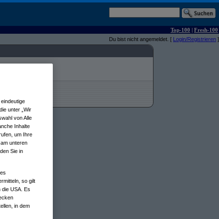
Top-100
|
Fresh-100
Du bist nicht angemeldet. [
Login/Registrieren
]
eindeutige
ie unter „Wir
wahl von Alle
anche Inhalte
rufen, um Ihre
n am unteren
den Sie in
nes
tteln, so gilt
n die USA. Es
wecken
ellen, in dem