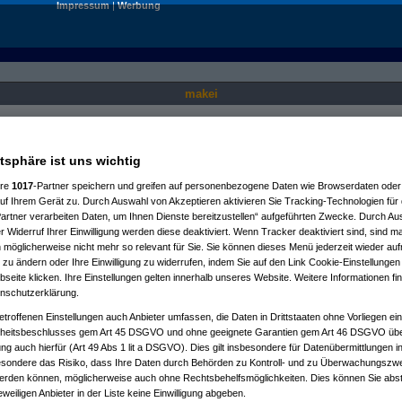
Impressum
|
Werbung
makei
Nur für angemeldete User sichtbar.
atsphäre ist uns wichtig
ere
1017
-Partner speichern und greifen auf personenbezogene Daten wie Browserdaten oder 
f Ihrem Gerät zu. Durch Auswahl von Akzeptieren aktivieren Sie Tracking-Technologien für d
artner verarbeiten Daten, um Ihnen Dienste bereitzustellen“ aufgeführten Zwecke. Durch Aus
 Widerruf Ihrer Einwilligung werden diese deaktiviert. Wenn Tracker deaktiviert sind, sind m
 möglicherweise nicht mehr so relevant für Sie. Sie können dieses Menü jederzeit wieder auf
 zu ändern oder Ihre Einwilligung zu widerrufen, indem Sie auf den Link Cookie-Einstellunge
eite klicken. Ihre Einstellungen gelten innerhalb unseres Website. Weitere Informationen fin
nschutzerklärung.
etroffenen Einstellungen auch Anbieter umfassen, die Daten in Drittstaaten ohne Vorliegen ei
itsbeschlusses gem Art 45 DSGVO und ohne geeignete Garantien gem Art 46 DSGVO übermi
gung auch hierfür (Art 49 Abs 1 lit a DSGVO). Dies gilt insbesondere für Datenübermittlungen i
esondere das Risiko, dass Ihre Daten durch Behörden zu Kontroll- und zu Überwachungsz
werden können, möglicherweise auch ohne Rechtsbehelfsmöglichkeiten. Dies können Sie abst
eweiligen Anbieter in der Liste keine Einwilligung abgeben.