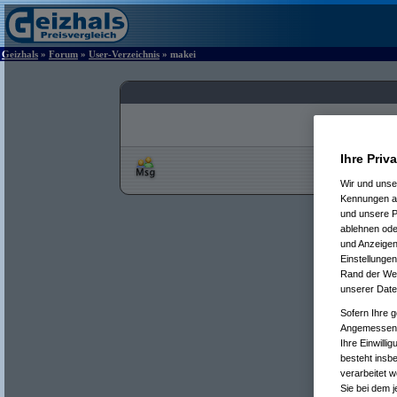
Geizhals
»
Forum
»
User-Verzeichnis
» makei
Ihre Priv
Wir und uns
Kennungen au
und unsere P
ablehnen oder
und Anzeigen
Einstellungen
Rand der Webs
unserer Date
Sofern Ihre g
Angemessenhe
Ihre Einwilli
besteht insb
verarbeitet 
Sie bei dem j