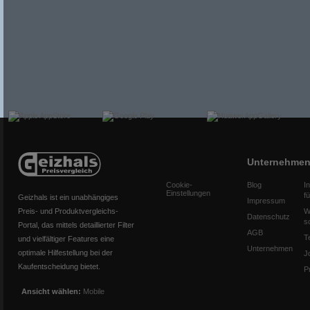
Unternehme
Cookie-
Blog
I
Einstellungen
f
Geizhals ist ein unabhängiges
Impressum
Preis- und Produktvergleichs-
W
Datenschutz
s
Portal, das mittels detaillierter Filter
AGB
T
und vielfältiger Features eine
Unternehmen
optimale Hilfestellung bei der
J
Kaufentscheidung bietet.
P
Ansicht wählen:
Mobile