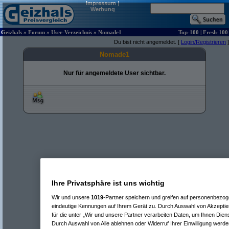
Impressum
|
Werbung
Geizhals
»
Forum
»
User-Verzeichnis
» Nomade1
Top-100
|
Fresh-100
Du bist nicht angemeldet. [
Login/Registrieren
]
Nomade1
Nur für angemeldete User sichtbar.
Ihre Privatsphäre ist uns wichtig
Wir und unsere
1019
-Partner speichern und greifen auf personenbezo
eindeutige Kennungen auf Ihrem Gerät zu. Durch Auswahl von Akzeptier
für die unter „Wir und unsere Partner verarbeiten Daten, um Ihnen Dien
Durch Auswahl von Alle ablehnen oder Widerruf Ihrer Einwilligung werde