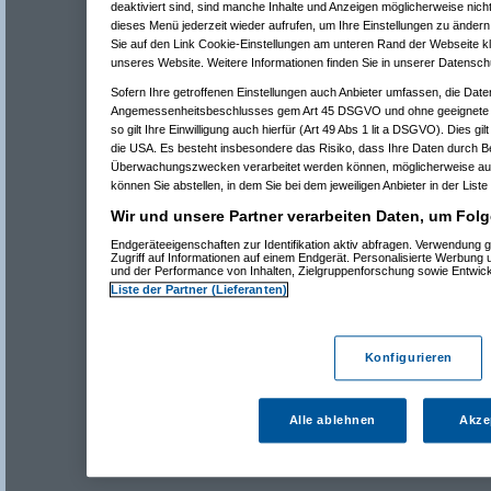
deaktiviert sind, sind manche Inhalte und Anzeigen möglicherweise nicht
dieses Menü jederzeit wieder aufrufen, um Ihre Einstellungen zu ändern 
Sie auf den Link Cookie-Einstellungen am unteren Rand der Webseite kli
unseres Website. Weitere Informationen finden Sie in unserer Datensch
Sofern Ihre getroffenen Einstellungen auch Anbieter umfassen, die Daten
Angemessenheitsbeschlusses gem Art 45 DSGVO und ohne geeignete G
so gilt Ihre Einwilligung auch hierfür (Art 49 Abs 1 lit a DSGVO). Dies gi
die USA. Es besteht insbesondere das Risiko, dass Ihre Daten durch B
Überwachungszwecken verarbeitet werden können, möglicherweise auc
können Sie abstellen, in dem Sie bei dem jeweiligen Anbieter in der Liste
Wir und unsere Partner verarbeiten Daten, um Folg
Endgeräteeigenschaften zur Identifikation aktiv abfragen. Verwendung 
Zugriff auf Informationen auf einem Endgerät. Personalisierte Werbung
und der Performance von Inhalten, Zielgruppenforschung sowie Entwic
Liste der Partner (Lieferanten)
Konfigurieren
Alle ablehnen
Akze