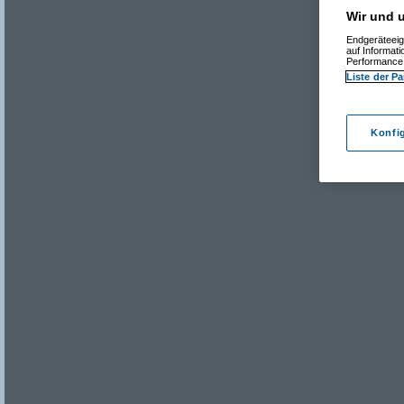
Wir und u
Endgeräteeig
auf Informat
Performance 
Liste der Pa
Konfi