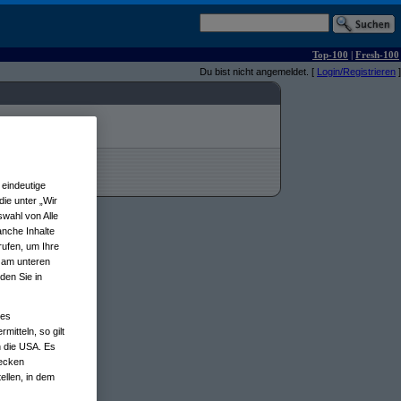
Top-100
|
Fresh-100
Du bist nicht angemeldet. [
Login/Registrieren
]
eindeutige
ie unter „Wir
wahl von Alle
anche Inhalte
rufen, um Ihre
n am unteren
den Sie in
nes
tteln, so gilt
n die USA. Es
wecken
ellen, in dem