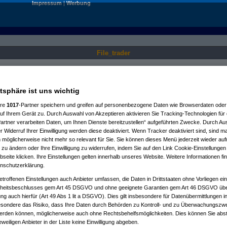
Impressum
|
Werbung
File_trader
Nur für angemeldete User sichtbar.
atsphäre ist uns wichtig
ere
1017
-Partner speichern und greifen auf personenbezogene Daten wie Browserdaten oder 
f Ihrem Gerät zu. Durch Auswahl von Akzeptieren aktivieren Sie Tracking-Technologien für d
artner verarbeiten Daten, um Ihnen Dienste bereitzustellen“ aufgeführten Zwecke. Durch Aus
 Widerruf Ihrer Einwilligung werden diese deaktiviert. Wenn Tracker deaktiviert sind, sind m
 möglicherweise nicht mehr so relevant für Sie. Sie können dieses Menü jederzeit wieder auf
 zu ändern oder Ihre Einwilligung zu widerrufen, indem Sie auf den Link Cookie-Einstellunge
eite klicken. Ihre Einstellungen gelten innerhalb unseres Website. Weitere Informationen fin
nschutzerklärung.
etroffenen Einstellungen auch Anbieter umfassen, die Daten in Drittstaaten ohne Vorliegen ei
itsbeschlusses gem Art 45 DSGVO und ohne geeignete Garantien gem Art 46 DSGVO übermi
gung auch hierfür (Art 49 Abs 1 lit a DSGVO). Dies gilt insbesondere für Datenübermittlungen i
esondere das Risiko, dass Ihre Daten durch Behörden zu Kontroll- und zu Überwachungsz
werden können, möglicherweise auch ohne Rechtsbehelfsmöglichkeiten. Dies können Sie abst
eweiligen Anbieter in der Liste keine Einwilligung abgeben.