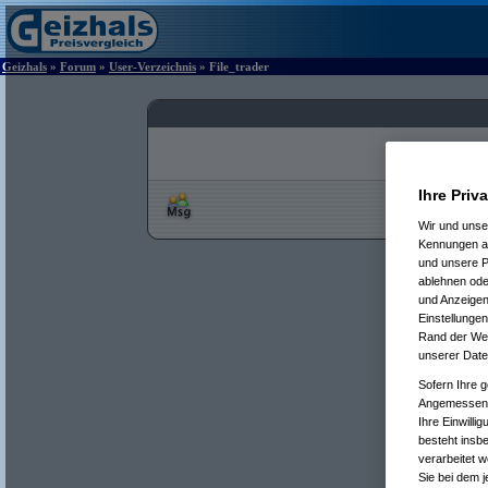
Geizhals
»
Forum
»
User-Verzeichnis
» File_trader
Ihre Priv
Wir und uns
Kennungen au
und unsere P
ablehnen oder
und Anzeigen
Einstellungen
Rand der Webs
unserer Date
Sofern Ihre g
Angemessenhe
Ihre Einwilli
besteht insb
verarbeitet 
Sie bei dem j